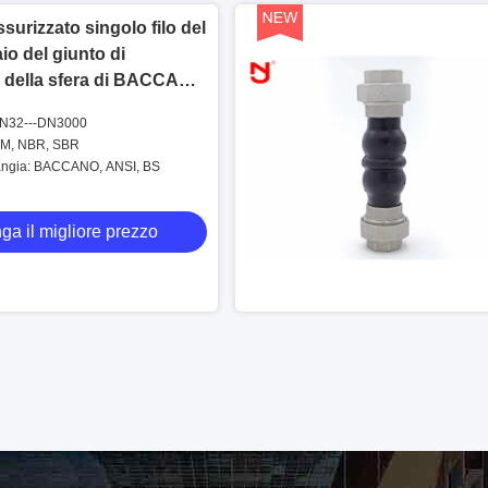
surizzato singolo filo del
aio del giunto di
e della sfera di BACCANO
gomma
DN32---DN3000
DM, NBR, SBR
langia: BACCANO, ANSI, BS
ga il migliore prezzo