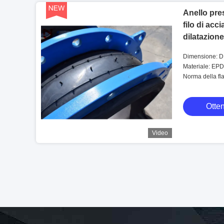
Anello pres
filo di acci
dilatazion
DN80 di 
Dimensione: 
Materiale: EP
Norma della f
Otten
Video