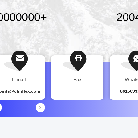
0000000
+
200
E-mail
Fax
What
joints@chnflex.com
8615093