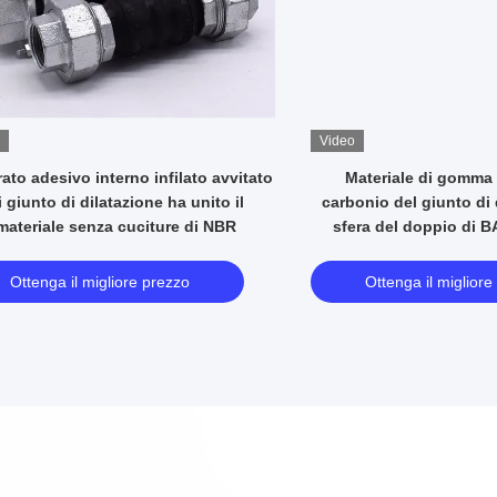
Video
soffietti di gomma vulcanizzati di
Anello pressurizzato sin
ansione, dilatazione di gomma dei
di acciaio del giunto di
soffietti giunto 120mm
sfera di BACCANO D
Ottenga il migliore prezzo
Ottenga il migliore