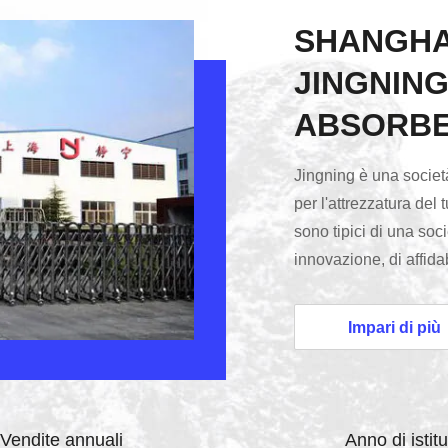
SHANGHA
JINGNIN
ABSORBER
Jingning è una società
per l'attrezzatura del
sono tipici di una socie
innovazione, di affidabi
pensiero e nell'azione
clienti che contano sui
Impari di più
scelta dei giunti di 
sano sia in termini di 
Vendite annuali
Anno di istit