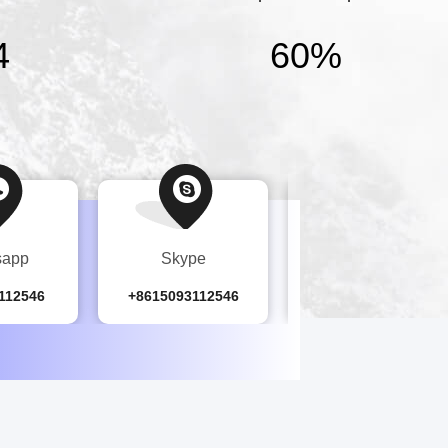
4
60
%
sapp
Skype
Chatta
112546
+8615093112546
15093112546