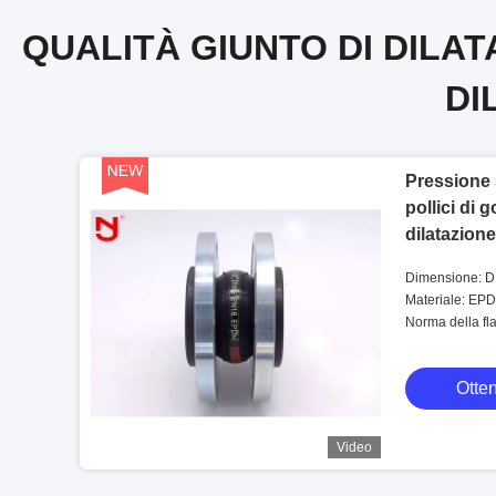
QUALITÀ GIUNTO DI DILA
DI
Pressione 
pollici di 
dilatazione
metallica
Dimensione: 
Materiale: EP
Norma della f
Otten
Video