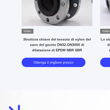
Video
Video
bile del
Pressione scoppiata 6.0Mpa a 4 pollici di
I 
i colore
gomma del giunto di dilatazione della
esp
 cavo
singola sfera non metallica
Ottenga il migliore prezzo