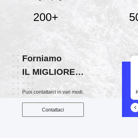
200
+
5
Forniamo
IL MIGLIORE
Chatta
SERVIZIO!
15093112546
Puoi contattarci in vari modi.
Contattaci