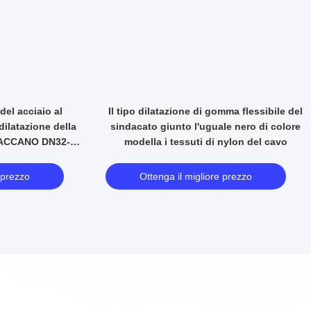
golo filo del filo
Il giunto di dilatazione infilato doppia
 dilatazione della
sfera, dilatazione della canalizzazione
N80 di gomma
giunto la resistenza ad alta pressione
 prezzo
Ottenga il migliore prezzo