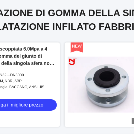
TAZIONE DI GOMMA DELLA SI
LATAZIONE INFILATO FABBR
scoppiata 6.0Mpa a 4
gomma del giunto di
 della singola sfera non
DN32---DN3000
DM, NBR, SBR
langia: BACCANO, ANSI, JIS
ga il migliore prezzo