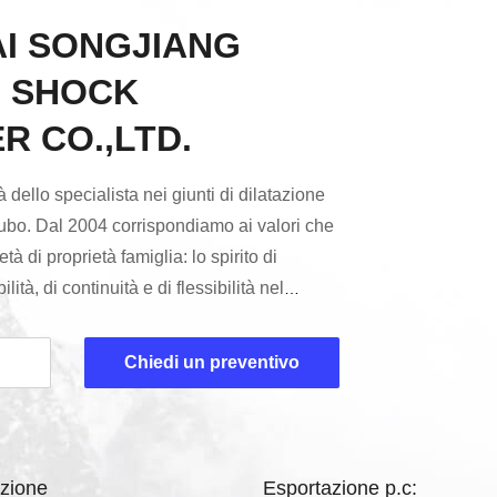
I SONGJIANG
G SHOCK
 CO.,LTD.
 dello specialista nei giunti di dilatazione
 tubo. Dal 2004 corrispondiamo ai valori che
tà di proprietà famiglia: lo spirito di
lità, di continuità e di flessibilità nel
. Siamo un fornitore affidabile ai nostri
 prodotti costruiti e durevoli di qualità. La
Chiedi un preventivo
dilatazione di JINGNING è un investimento
prestazione che ...
uzione
Esportazione p.c: