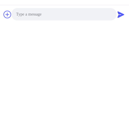
Photo
Video Call
Audio Call