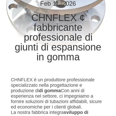
DELLA
Feb 11, 2026
FABBRICA
CHNFLEX ¢
fabbricante
CONTROLLO
DI
professionale di
QUALITÀ
giunti di espansione
in gomma
CONTATTICI
NOTIZIE
CHNFLEX è un produttore professionale
specializzato nella progettazione e
produzione di
di gomma
Con anni di
RICHIEDA
esperienza nel settore, ci impegniamo a
UNA
fornire soluzioni di tubazioni affidabili, sicure
ed economiche per i clienti globali.
CITAZIONE
La nostra fabbrica integra
sviluppo di