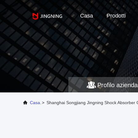
Casa
Prodotti
Profilo azienda
Casa.
>
Shanghai Songjiang Jingning Shock Absorber Co