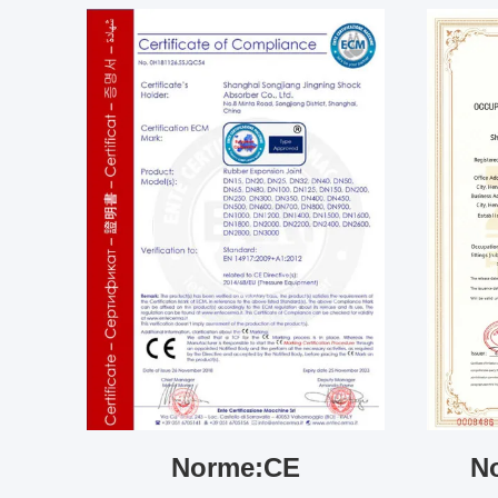
Norme:CE
N