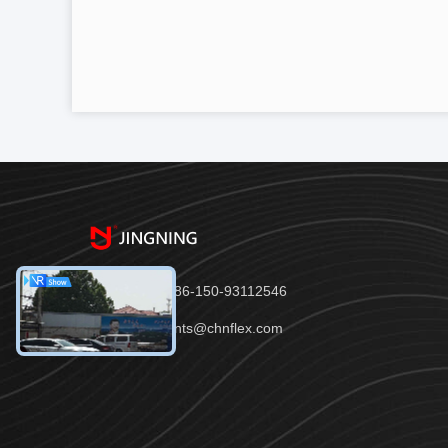
Telefono：86-150-93112546
E-mail：joints@chnflex.com