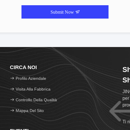
Submit Now
CIRCA NOI
Sh
Profilo Aziendale
Sh
Visita Alla Fabbrica
JIN
per
Controllo Della Qualità
pro
Mappa Del Sito
coo
Ti 