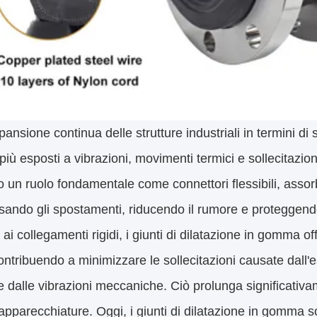
pansione continua delle strutture industriali in termini di
iù esposti a vibrazioni, movimenti termici e sollecitazion
 un ruolo fondamentale come connettori flessibili, assor
ndo gli spostamenti, riducendo il rumore e proteggendo
 ai collegamenti rigidi, i giunti di dilatazione in gomma of
contribuendo a minimizzare le sollecitazioni causate dall
e dalle vibrazioni meccaniche. Ciò prolunga significativam
 apparecchiature. Oggi, i giunti di dilatazione in gomma s