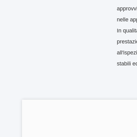
approvvi
nelle ap
In quali
prestazi
all'ispe
stabili e