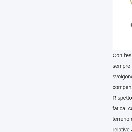
Con l'es
sempre p
svolgono
compensa
Rispetto
fatica, 
terreno 
relative