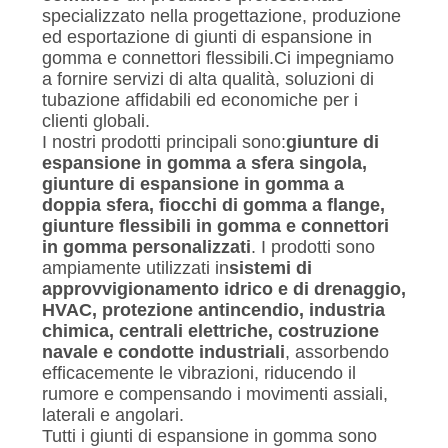
specializzato nella progettazione, produzione
MAPPA
ed esportazione di giunti di espansione in
gomma e connettori flessibili.Ci impegniamo
DEL
a fornire servizi di alta qualità, soluzioni di
SITO
tubazione affidabili ed economiche per i
clienti globali.
I nostri prodotti principali sono:
giunture di
POLITICA
espansione in gomma a sfera singola,
giunture di espansione in gomma a
SULLA
doppia sfera, fiocchi di gomma a flange,
giunture flessibili in gomma e connettori
PRIVACY
in gomma personalizzati
. I prodotti sono
ampiamente utilizzati in
sistemi di
approvvigionamento idrico e di drenaggio,
HVAC, protezione antincendio, industria
chimica, centrali elettriche, costruzione
navale e condotte industriali
, assorbendo
efficacemente le vibrazioni, riducendo il
rumore e compensando i movimenti assiali,
laterali e angolari.
Tutti i giunti di espansione in gomma sono