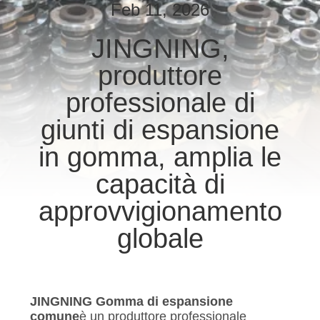
DELLA
Feb 11, 2026
FABBRICA
JINGNING,
produttore
CONTROLLO
DI
professionale di
QUALITÀ
giunti di espansione
in gomma, amplia le
CONTATTICI
capacità di
approvvigionamento
NOTIZIE
globale
RICHIEDA
UNA
CITAZIONE
JINGNING Gomma di espansione
comune
è un produttore professionale