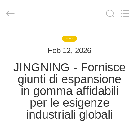
-
2026
Shanghai
Songjiang
Jingning
Shock
Absorber
Co.,Ltd..
CASA
All
Rights
NEWS
Reserved.
Feb 12, 2026
PRODOTTI
JINGNING - Fornisce
MOSTRA
giunti di espansione
VR
in gomma affidabili
per le esigenze
CIRCA
NOI
industriali globali
GIRO