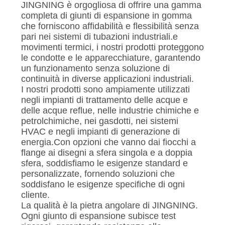
DELLA
JINGNING è orgogliosa di offrire una gamma
completa di giunti di espansione in gomma
FABBRICA
che forniscono affidabilità e flessibilità senza
pari nei sistemi di tubazioni industriali.e
movimenti termici, i nostri prodotti proteggono
CONTROLLO
le condotte e le apparecchiature, garantendo
DI
un funzionamento senza soluzione di
continuità in diverse applicazioni industriali.
QUALITÀ
I nostri prodotti sono ampiamente utilizzati
negli impianti di trattamento delle acque e
delle acque reflue, nelle industrie chimiche e
CONTATTICI
petrolchimiche, nei gasdotti, nei sistemi
HVAC e negli impianti di generazione di
energia.Con opzioni che vanno dai fiocchi a
NOTIZIE
flange ai disegni a sfera singola e a doppia
sfera, soddisfiamo le esigenze standard e
personalizzate, fornendo soluzioni che
RICHIEDA
soddisfano le esigenze specifiche di ogni
UNA
cliente.
La qualità è la pietra angolare di JINGNING.
CITAZIONE
Ogni giunto di espansione subisce test