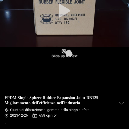
DELLA
FABBRICA
CONTROLLO
DI
QUALITÀ
CONTATTICI
NOTIZIE
EPDM Single Sphere Rubber Expansion Joint DN125
RICHIEDA
Miglioramento dell'efficienza nell'industria
Giunto di dilatazione di gomma della singola sfera
UNA
2023-12-26
658 opinioni
CITAZIONE