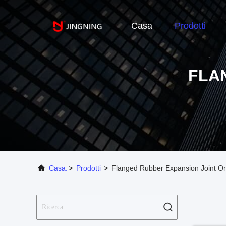
Casa
Prodotti
FLA
Casa.
>
Prodotti
>
Flanged Rubber Expansion Joint On