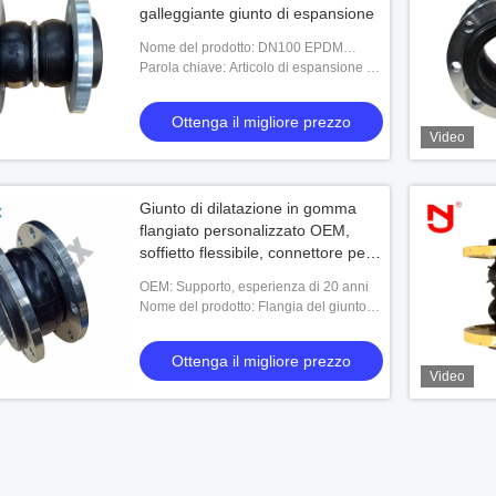
galleggiante giunto di espansione
Nome del prodotto: DN100 EPDM
gomma a doppia sfera flessibile di
Parola chiave: Articolo di espansione di
gomma flange galleggiante giunto di
gomma per flange
espansione
Ottenga il migliore prezzo
Video
Giunto di dilatazione in gomma
flangiato personalizzato OEM,
soffietto flessibile, connettore per
tubi
OEM: Supporto, esperienza di 20 anni
Nome del prodotto: Flangia del giunto
flessibile a soffietto in gomma con
flangia del giunto di dilatazione del tubo
Ottenga il migliore prezzo
pe
Video