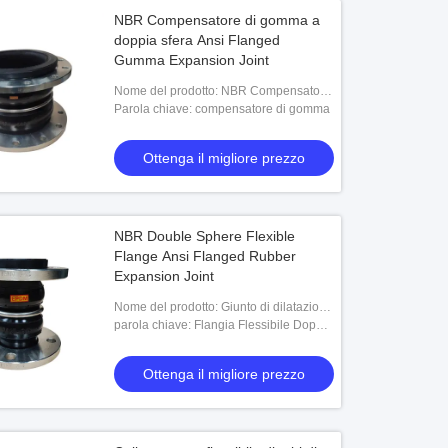
NBR Compensatore di gomma a
doppia sfera Ansi Flanged
Gumma Expansion Joint
Nome del prodotto: NBR Compensatore
di gomma a doppia sfera Ansi Flanged
Parola chiave: compensatore di gomma
Gumma Expansion Joint
Ottenga il migliore prezzo
NBR Double Sphere Flexible
Flange Ansi Flanged Rubber
Expansion Joint
Nome del prodotto: Giunto di dilatazione
in gomma flangiato Ansi con flangia
parola chiave: Flangia Flessibile Doppia
flessibile a doppia sfera NBR
Sfera
Ottenga il migliore prezzo