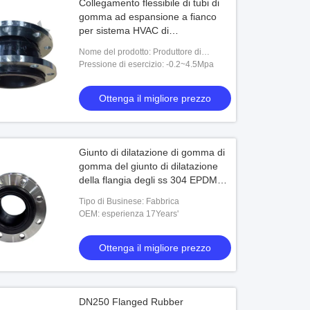
Collegamento flessibile di tubi di
gomma ad espansione a fianco
per sistema HVAC di
approvvigionamento idrico
Nome del prodotto: Produttore di
raccordi per tubi flessibili ad espansione
Pressione di esercizio: -0.2~4.5Mpa
in gomma di tipo flangiato con giunto di
di
Ottenga il migliore prezzo
Giunto di dilatazione di gomma di
gomma del giunto di dilatazione
della flangia degli ss 304 EPDM
per la conduttura
Tipo di Businese: Fabbrica
OEM: esperienza 17Years'
Ottenga il migliore prezzo
DN250 Flanged Rubber