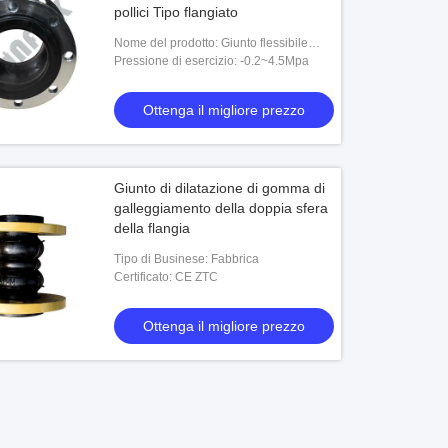
pollici Tipo flangiato
Nome del prodotto: Giunto flessibile
Produttore di giunti di dilatazione in
Pressione di esercizio: -0.2~4.5Mpa
gomma da 2 pollici Tipo flangiato
Ottenga il migliore prezzo
Giunto di dilatazione di gomma di
galleggiamento della doppia sfera
della flangia
Tipo di Businese: Fabbrica
Certificato: CE ZTC
Ottenga il migliore prezzo