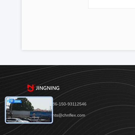
Telefono：86-150-93112546
E-mail：joints@chnflex.com