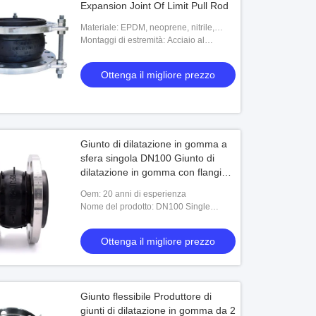
Expansion Joint Of Limit Pull Rod
Materiale: EPDM, neoprene, nitrile,
ipalon
Montaggi di estremità: Acciaio al
carbonio, acciaio inossidabile, acciaio
galvanizzato, alluminio, ottone, rame
Ottenga il migliore prezzo
Giunto di dilatazione in gomma a
sfera singola DN100 Giunto di
dilatazione in gomma con flangia
metallica SS304
Oem: 20 anni di esperienza
Nome del prodotto: DN100 Single
Sphere Rubber SS304 Metal Flanged
Rubber Expansion Joint
Ottenga il migliore prezzo
Giunto flessibile Produttore di
giunti di dilatazione in gomma da 2