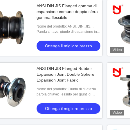
ANSI DIN JIS Flanged gomma di
espansione comune doppia sfera
gomma flessibile
Nome del prodotto: ANSI, DIN, JIS
Flanged Rubber Expansion Joint
Parola chiave: giunto di espansione in
Double Sphere Rubber Flessibile
gomma a flange
Ottenga il migliore prezzo
Video
ANSI DIN JIS Flanged Rubber
Expansion Joint Double Sphere
Expansion Joint Fabric
Nome del prodotto: Giunto di dilatazione
in gomma flangiato ANSI DIN JIS
parola chiave: Tessuto per giunti di
Tessuto per giunto di dilatazione a
dilatazione a doppia sfera
doppia sfe
Ottenga il migliore prezzo
Video