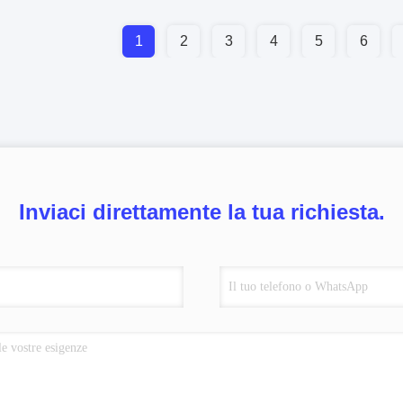
1
2
3
4
5
6
Inviaci direttamente la tua richiesta.