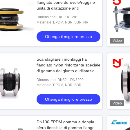
flangiato bene durevole/ruggine
unita di dilatazione anti
Dimensione: Da 1" a 120"
Materiale: EPDM, NBR, SBR, NR
Ottenga il migliore prezzo
Video
Scandagliare i montaggi ha
flangiato nylon rinforzante speciale
di gomma del giunto di dilatazione
forte
Dimensione: DN32---DN3200
Materiale: EPDM, NBR, SBR
Ottenga il migliore prezzo
Video
DN100 EPDM gomma a doppia
sfera flessibile di gomma flange