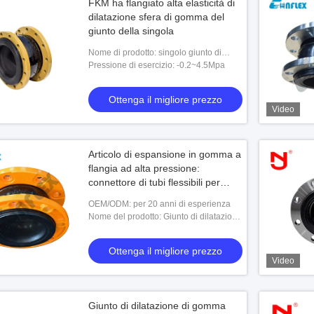
FKM ha flangiato alta elasticità di
dilatazione sfera di gomma del
giunto della singola
Nome di prodotto: singolo giunto di
dilatazione della gomma di muggito
Pressione di esercizio: -0.2~4.5Mpa
Ottenga il migliore prezzo
Video
Articolo di espansione in gomma a
flangia ad alta pressione:
connettore di tubi flessibili per
sistemi di fluidi industriali
OEM/ODM: per 20 anni di esperienza
Nome del prodotto: Giunto di dilatazione
in gomma standard resistente ad alta
pressione nelle tubazioni personalizzate
Ottenga il migliore prezzo
Video
Giunto di dilatazione di gomma