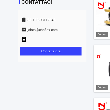
CONTATTACI
86-150-93112546
joints@chnflex.com
Video
Contatta ora
Video