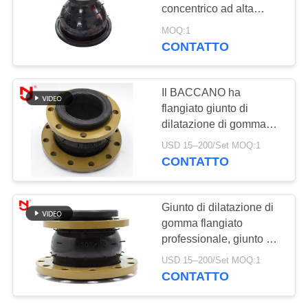
concentrico ad alta
MAPPA
temperatura di
MOQ:1
resistenza
DEL
CONTATTO
27
SITO
Valvola di ritenuta
Il BACCANO ha
dell'ornitorinco
flangiato giunto di
POLITICA
dilatazione di gomma
SULLA
flessibile DN50 -
USD 15--200/Set MOQ:1
DN1200
PRIVACY
CONTATTO
70
Giunto di dilatazione di
Tubo flessibile
gomma flangiato
professionale, giunto di
intrecciato metallo
dilatazione della
USD 15--200/Set MOQ:1
condotta DN50-DN1200
CONTATTO