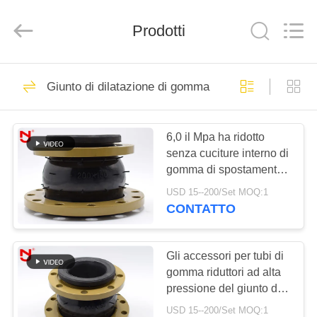
-
2026
Shanghai
Prodotti
Songjiang
Jingning
Shock
Absorber
Co.,Ltd..
CASA
175
All
Rights
Giunto di dilatazione di gomma riduttore
Reserved.
Giunto di dilatazione
PRODOTTI
di gomma della
6,0 il Mpa ha ridotto
senza cuciture interno di
singola sfera
MOSTRA
gomma di spostamento
VR
angolare del giunto di
USD 15--200/Set MOQ:1
dilatazione
CONTATTO
49
CIRCA
Giunto di dilatazione
NOI
Gli accessori per tubi di
gomma riduttori ad alta
infilato
pressione del giunto di
GIRO
dilatazione bordano
USD 15--200/Set MOQ:1