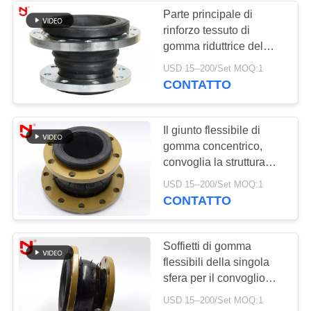
Parte principale di
rinforzo tessuto di
34
gomma riduttrice del
Giunto di dilatazione
Mpa del giunto di
USD 15--200/Set MOQ:1
dilatazione del acciaio al
CONTATTO
di gomma riduttore
carbonio 3,0
Il giunto flessibile di
gomma concentrico,
convoglia la struttura
semplice di gomma del
36
USD 15--200/Set MOQ:1
giunto di dilatazione dei
CONTATTO
Giunti di dilatazione
soffietti
di PTFE
Soffietti di gomma
flessibili della singola
sfera per il convoglio
della temperatura
USD 15--200/Set MOQ:1
elevata