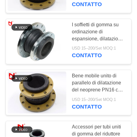
DELLA
Ring For Compressed
CONTATTO
Air
FABBRICA
I soffietti di gomma su
33
CONTROLLO
ordinazione di
giunto di dilatazione
espansione, dilatazione
DI
flessibile giunto il
di gomma del epdm
USD 15--200/Set MOQ:1
QUALITÀ
singolo medium della
CONTATTO
sfera resistente
CONTATTICI
Bene mobile unito di
parallelo di dilatazione
NOTIZIE
del neoprene PN16 che
36
sigilla vibrazione
USD 15--200/Set MOQ:1
Giunto di dilatazione
meccanica bassa
CONTATTO
RICHIEDA
di gomma della
UNA
Accessori per tubi uniti
doppia sfera
CITAZIONE
di gomma del riduttore