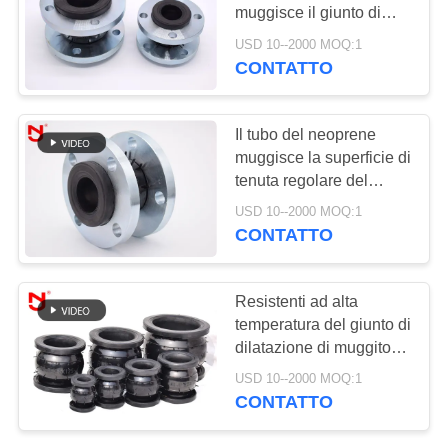
muggisce il giunto di
MAPPA
dilatazione per il tubo
USD 10--2000 MOQ:1
DEL
CONTATTO
SITO
Il tubo del neoprene
muggisce la superficie di
POLITICA
tenuta regolare del
SULLA
giunto di dilatazione a 6
USD 10--2000 MOQ:1
pollici per i sistemi del
PRIVACY
CONTATTO
montaggio del fuoco
Resistenti ad alta
temperatura del giunto di
dilatazione di muggito
del ODM dell'OEM
USD 10--2000 MOQ:1
singoli compensano il
CONTATTO
cattivo allineamento