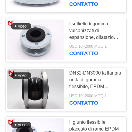
DELLA
dei soffietti la singola
CONTATTO
FABBRICA
I soffietti di gomma
CONTROLLO
vulcanizzati di
espansione, dilatazione
DI
di gomma dei soffietti
USD 10--2000 MOQ:1
QUALITÀ
giunto 120mm
CONTATTO
CONTATTICI
DN32-DN3000 la flangia
unita di gomma
NOTIZIE
flessibile, EPDM
muggisce la stalla
USD 10--2000 MOQ:1
termica del giunto di
CONTATTO
RICHIEDA
dilatazione
UNA
Il giunto flessibile
CITAZIONE
placcato di rame EPDM