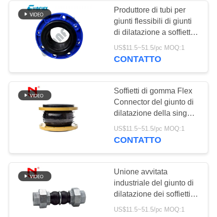
Produttore di tubi per
giunti flessibili di giunti
di dilatazione a soffietto
in gomma
US$11.5~51.5/pc MOQ:1
CONTATTO
Soffietti di gomma Flex
Connector del giunto di
dilatazione della singola
sfera della tubatura
US$11.5~51.5/pc MOQ:1
dell'acqua
CONTATTO
Unione avvitata
industriale del giunto di
dilatazione dei soffietti
flessibili del tubo Dn65
US$11.5~51.5/pc MOQ:1