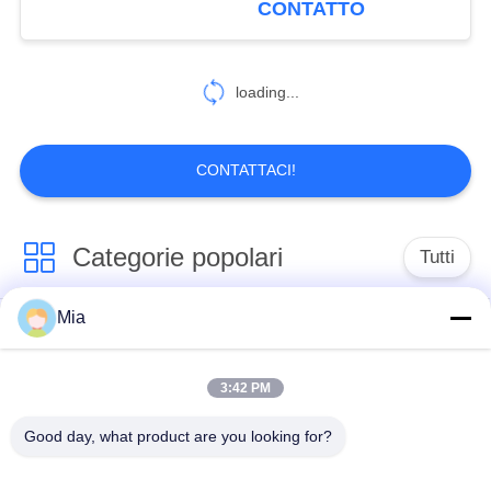
CONTATTO
loading...
CONTATTACI!
Categorie popolari
Tutti
Mia
Giunto di dilatazione
Giunto di dilatazione
di gomma della
infilato
singola sfera
3:42 PM
Good day, what product are you looking for?
Giunto di dilatazione
giunto di dilatazione
di gomma della
di gomma del epdm