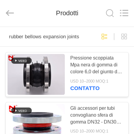
-
2026
Shanghai
Prodotti
Songjiang
Jingning
Shock
Absorber
Co.,Ltd..
CASA
All
Rights
rubber bellows expansion joints
Reserved.
PRODOTTI
Pressione scoppiata
Mpa nera di gomma di
MOSTRA
colore 6,0 del giunto di
VR
dilatazione dei soffietti
USD 10--2000 MOQ:1
del tubo di isolamento
CONTATTO
CIRCA
NOI
Gli accessori per tubi
convogliano sfera di
gomma DN32 - DN3000
GIRO
del giunto di dilatazione
USD 10--2000 MOQ:1