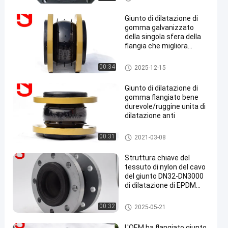
a del epdm
Giunto di dilatazione di
gomma galvanizzato
della singola sfera della
flangia che migliora
stabilità termica
Giunto di dilatazione di gomm
00:34
2025-12-15
en
a della singola sfera
Giunto di dilatazione di
gomma flangiato bene
durevole/ruggine unita di
dilatazione anti
Giunto di dilatazione di gomm
00:31
2021-03-08
a della singola sfera
Struttura chiave del
tessuto di nylon del cavo
del giunto DN32-DN3000
di dilatazione di EPDM
NBR SBR
Giunto di dilatazione di gomm
00:32
2025-05-21
a della singola sfera
L'OEM ha flangiato giunto