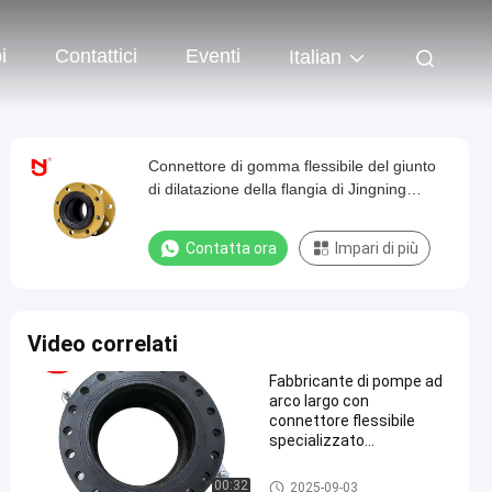
i
Contattici
Eventi
Italian
Connettore di gomma flessibile del giunto
di dilatazione della flangia di Jingning
Dn30-Dn3000
Contatta ora
Impari di più
Video correlati
Fabbricante di pompe ad
arco largo con
connettore flessibile
specializzato
personalizzato
giunto di dilatazione di gomm
00:32
2025-09-03