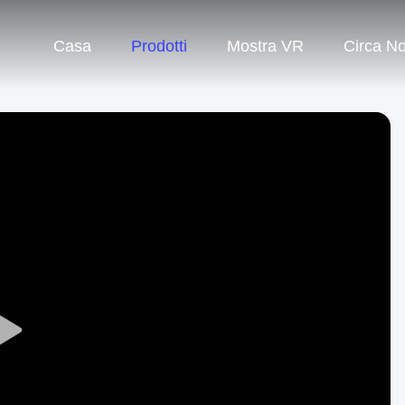
Casa
Prodotti
Mostra VR
Circa No
Play
Video