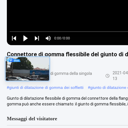
Loaded
:
0%
0:00
/
0:00
Play
Play
Play
Mute
Current
Duration
next
next
Connettore di gomma flessibile del giunto di d
Time
Dn3000
2021-04
Giunto di dilatazione di gomma della singola
sfera
13
#
giunti di dilatazione di gomma dei soffietti
#
giunto di dilatazion
Giunto di dilatazione flessibile di gomma del connettore della flang
gomma può anche essere chiamato: il giunto di gomma flessibile, il .
Messaggi del visitatore