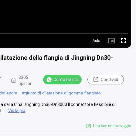
Auto
Picture-
Fullscre
in-
Picture
ilatazione della flangia di Jingning Dn30-
-
3305
Contatta ora
Condividi
opinioni
e del epdm
#
giunto di dilatazione di gomma flangiato
ia della Cina Jingning Dn30-Dn3000 Il connettore flessibile di
....
Vista più
Lasciate un messaggio