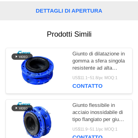
DETTAGLI DI APERTURA
RICHIEDA
UNA
Prodotti Simili
CITAZIONE
Giunto di dilatazione in
gomma a sfera singola
MAPPA
resistente ad alta
pressione in tubazioni
DEL
US$11.1~51.8/pc MOQ:1
personalizzate
CONTATTO
SITO
Giunto flessibile in
acciaio inossidabile di
POLITICA
tipo flangiato per giunto
SULLA
di dilatazione del tubo
US$11.9~51.1/pc MOQ:1
personalizzato
CONTATTO