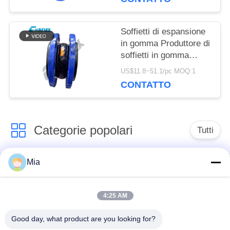
PRIVACY
Soffietti di espansione
in gomma Produttore di
soffietti in gomma
flangiati
US$11.8~51.1/pc MOQ:1
CONTATTO
Categorie popolari
Tutti
Mia
Giunto di dilatazione
Giunto di dilatazione
di gomma della
infilato
singola sfera
4:25 AM
Good day, what product are you looking for?
Giunto di dilatazione
giunto di dilatazione