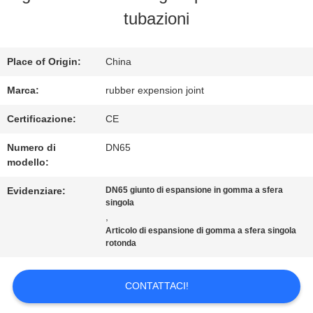
tubazioni
GIRO
DELLA
Place of Origin:
China
FABBRICA
Marca:
rubber expension joint
Certificazione:
CE
CONTROLLO
Numero di
DN65
modello:
DI
Evidenziare:
DN65 giunto di espansione in gomma a sfera
QUALITÀ
singola
,
Articolo di espansione di gomma a sfera singola
rotonda
CONTATTICI
CONTATTACI!
NOTIZIE