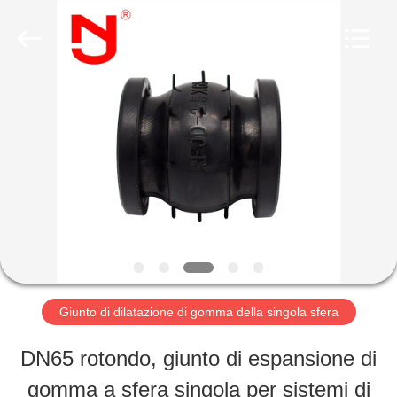
2019
-
2026
Shanghai
Songjiang
Jingning
CASA
Shock
Absorber
Co.,Ltd..
All
Rights
PRODOTTI
Reserved.
MOSTRA
VR
Giunto di dilatazione di gomma della singola sfera
CIRCA
DN65 rotondo, giunto di espansione di
NOI
gomma a sfera singola per sistemi di