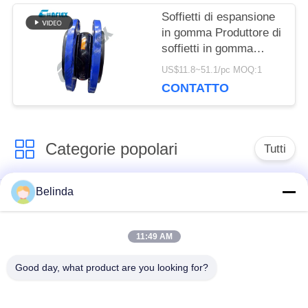
PRIVACY
Soffietti di espansione
in gomma Produttore di
soffietti in gomma
flangiati
US$11.8~51.1/pc MOQ:1
CONTATTO
Categorie popolari
Tutti
Belinda
Giunto di dilatazione
Giunto di dilatazione
di gomma della
infilato
singola sfera
11:49 AM
Good day, what product are you looking for?
Giunto di dilatazione
giunto di dilatazione
di gomma della
di gomma del epdm
doppia sfera