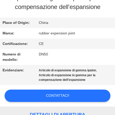
compensazione dell'espansione
GIRO
DELLA
Place of Origin:
China
FABBRICA
Marca:
rubber expension joint
Certificazione:
CE
CONTROLLO
Numero di
DN50
modello:
DI
Evidenziare:
,
Articolo di espansione di gomma ipalon
QUALITÀ
Articolo di espansione in gomma per la
compensazione dell'espansione
CONTATTICI
CONTATTACI!
NOTIZIE
DETTAGLI DI APERTURA