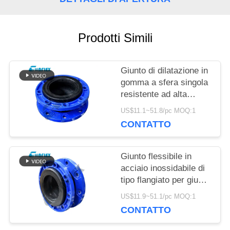
RICHIEDA
Prodotti Simili
UNA
CITAZIONE
Giunto di dilatazione in
gomma a sfera singola
resistente ad alta
pressione in tubazioni
MAPPA
US$11.1~51.8/pc MOQ:1
personalizzate
CONTATTO
DEL
SITO
Giunto flessibile in
acciaio inossidabile di
tipo flangiato per giunto
POLITICA
di dilatazione del tubo
US$11.9~51.1/pc MOQ:1
personalizzato
CONTATTO
SULLA