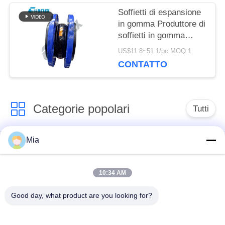
PRIVACY
Soffietti di espansione
in gomma Produttore di
soffietti in gomma
flangiati
US$11.8~51.1/pc MOQ:1
CONTATTO
Categorie popolari
Tutti
Mia
Giunto di dilatazione
Giunto di dilatazione
di gomma della
infilato
singola sfera
10:34 AM
Good day, what product are you looking for?
Giunto di dilatazione
giunto di dilatazione
di gomma della
di gomma del epdm
doppia sfera