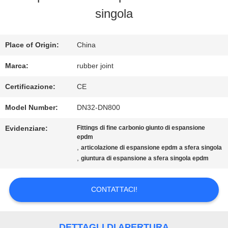
singola
GIRO
DELLA
Place of Origin:
China
FABBRICA
Marca:
rubber joint
Certificazione:
CE
CONTROLLO
Model Number:
DN32-DN800
DI
Evidenziare:
Fittings di fine carbonio giunto di espansione
epdm
QUALITÀ
,
articolazione di espansione epdm a sfera singola
,
giuntura di espansione a sfera singola epdm
CONTATTICI
CONTATTACI!
NOTIZIE
DETTAGLI DI APERTURA