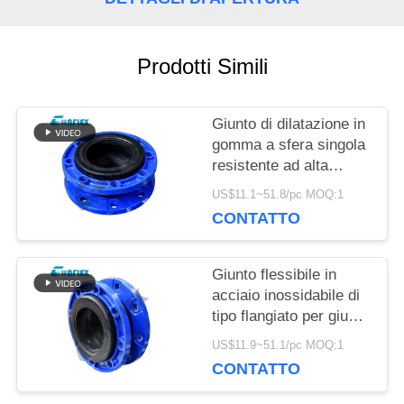
RICHIEDA
Prodotti Simili
UNA
CITAZIONE
Giunto di dilatazione in
gomma a sfera singola
resistente ad alta
pressione in tubazioni
MAPPA
US$11.1~51.8/pc MOQ:1
personalizzate
CONTATTO
DEL
SITO
Giunto flessibile in
acciaio inossidabile di
tipo flangiato per giunto
POLITICA
di dilatazione del tubo
US$11.9~51.1/pc MOQ:1
personalizzato
CONTATTO
SULLA