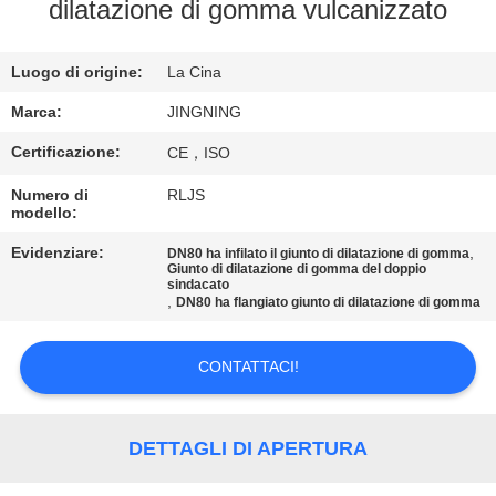
DELLA
dilatazione di gomma vulcanizzato
FABBRICA
Luogo di origine:
La Cina
CONTROLLO
Marca:
JINGNING
DI
Certificazione:
CE，ISO
QUALITÀ
Numero di
RLJS
modello:
CONTATTICI
Evidenziare:
,
DN80 ha infilato il giunto di dilatazione di gomma
Giunto di dilatazione di gomma del doppio
sindacato
,
DN80 ha flangiato giunto di dilatazione di gomma
NOTIZIE
CONTATTACI!
RICHIEDA
UNA
DETTAGLI DI APERTURA
CITAZIONE