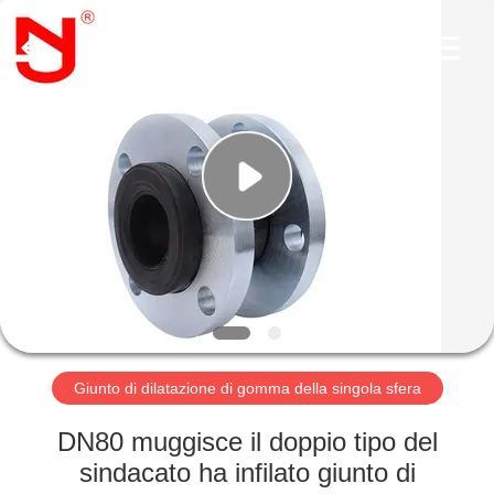
-
2026
Shanghai
Songjiang
Jingning
Shock
Absorber
Co.,Ltd..
CASA
All
Rights
Reserved.
PRODOTTI
MOSTRA
VR
CIRCA
NOI
Giunto di dilatazione di gomma della singola sfera
DN80 muggisce il doppio tipo del
GIRO
sindacato ha infilato giunto di