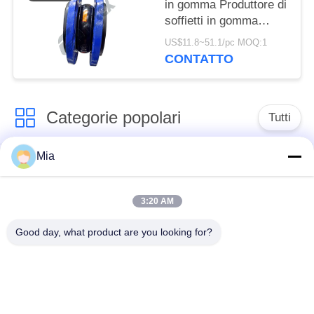
in gomma Produttore di
soffietti in gomma
flangiati
US$11.8~51.1/pc MOQ:1
CONTATTO
Categorie popolari
Tutti
Mia
Giunto di dilatazione
Giunto di dilatazione
di gomma della
infilato
singola sfera
3:20 AM
Good day, what product are you looking for?
Giunto di dilatazione
giunto di dilatazione
di gomma della
di gomma del epdm
doppia sfera
Valvola di ritenuta
Tubo flessibile