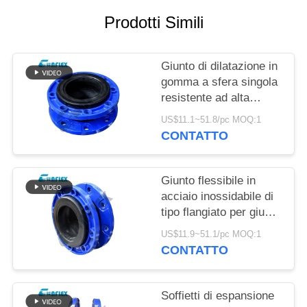
Prodotti Simili
MAPPA
DEL
Giunto di dilatazione in
SITO
gomma a sfera singola
resistente ad alta
POLITICA
pressione in tubazioni
US$11.1~51.8/pc MOQ:1
personalizzate
SULLA
CONTATTO
PRIVACY
Giunto flessibile in
acciaio inossidabile di
tipo flangiato per giunto
di dilatazione del tubo
US$11.9~51.1/pc MOQ:1
personalizzato
CONTATTO
Soffietti di espansione