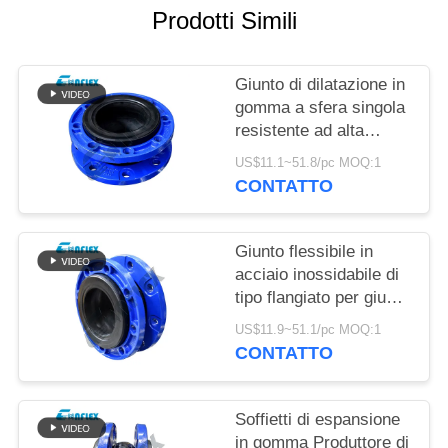
Prodotti Simili
MAPPA
DEL
Giunto di dilatazione in
SITO
gomma a sfera singola
resistente ad alta
pressione in tubazioni
POLITICA
US$11.1~51.8/pc MOQ:1
personalizzate
CONTATTO
SULLA
PRIVACY
Giunto flessibile in
acciaio inossidabile di
tipo flangiato per giunto
di dilatazione del tubo
US$11.9~51.1/pc MOQ:1
personalizzato
CONTATTO
Soffietti di espansione
in gomma Produttore di