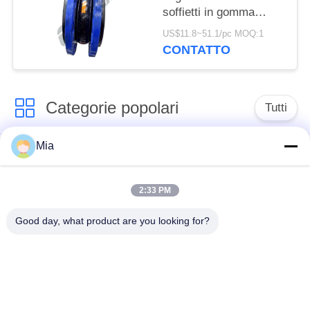
soffietti in gomma
flangiati
US$11.8~51.1/pc MOQ:1
CONTATTO
Categorie popolari
Tutti
Mia
Giunto di dilatazione
Giunto di dilatazione
di gomma della
infilato
singola sfera
2:33 PM
Good day, what product are you looking for?
Giunto di dilatazione
giunto di dilatazione
di gomma della
di gomma del epdm
doppia sfera
Valvola di ritenuta
Tubo flessibile