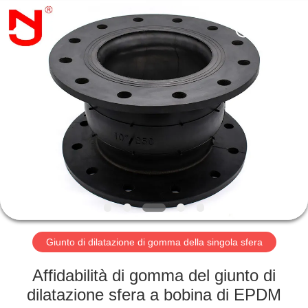
-
2026
Shanghai
Songjiang
Jingning
Shock
Absorber
Co.,Ltd..
CASA
All
Rights
Reserved.
PRODOTTI
MOSTRA
VR
CIRCA
NOI
Giunto di dilatazione di gomma della singola sfera
Affidabilità di gomma del giunto di
GIRO
dilatazione sfera a bobina di EPDM