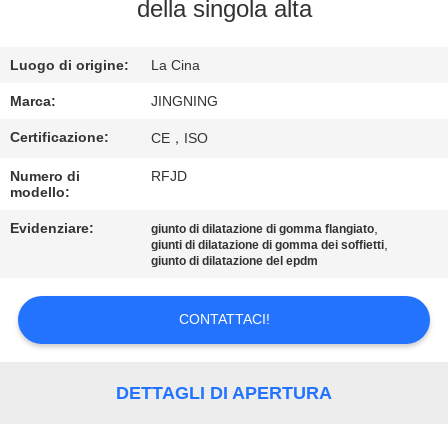
DELLA
della singola alta
FABBRICA
Luogo di origine:
La Cina
CONTROLLO
Marca:
JINGNING
DI
Certificazione:
CE，ISO
QUALITÀ
Numero di
RFJD
modello:
CONTATTICI
Evidenziare:
,
giunto di dilatazione di gomma flangiato
,
giunti di dilatazione di gomma dei soffietti
giunto di dilatazione del epdm
NOTIZIE
CONTATTACI!
RICHIEDA
UNA
DETTAGLI DI APERTURA
CITAZIONE