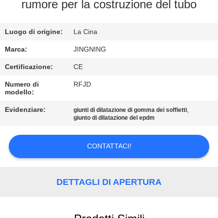
DELLA
rumore per la costruzione del tubo
FABBRICA
Luogo di origine:
La Cina
CONTROLLO
Marca:
JINGNING
DI
Certificazione:
CE
QUALITÀ
Numero di
RFJD
modello:
CONTATTICI
Evidenziare:
,
giunti di dilatazione di gomma dei soffietti
giunto di dilatazione del epdm
NOTIZIE
CONTATTACI!
RICHIEDA
DETTAGLI DI APERTURA
UNA
CITAZIONE