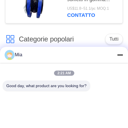
flangiati
US$11.8~51.1/pc MOQ:1
CONTATTO
Categorie popolari
Tutti
Mia
Giunto di dilatazione
Giunto di dilatazione
di gomma della
infilato
singola sfera
2:21 AM
Good day, what product are you looking for?
Giunto di dilatazione
giunto di dilatazione
di gomma della
di gomma del epdm
doppia sfera
Valvola di ritenuta
Tubo flessibile
dell'ornitorinco
intrecciato metallo