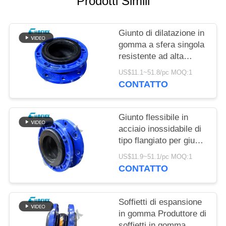
Prodotti Simili
MAPPA
Giunto di dilatazione in
DEL
gomma a sfera singola
SITO
resistente ad alta
pressione in tubazioni
US$11.1~51.8/pc MOQ:1
personalizzate
POLITICA
CONTATTO
SULLA
PRIVACY
Giunto flessibile in
acciaio inossidabile di
tipo flangiato per giunto
di dilatazione del tubo
US$11.9~51.1/pc MOQ:1
personalizzato
CONTATTO
Soffietti di espansione
in gomma Produttore di
soffietti in gomma