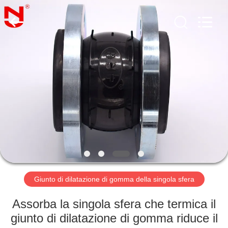
-
2026
Shanghai
Songjiang
Jingning
Shock
Absorber
Co.,Ltd..
CASA
All
Rights
Reserved.
PRODOTTI
MOSTRA
VR
CIRCA
NOI
Giunto di dilatazione di gomma della singola sfera
Assorba la singola sfera che termica il
GIRO
giunto di dilatazione di gomma riduce il