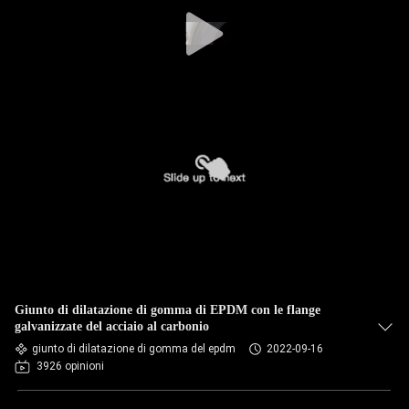
DELLA
FABBRICA
CONTROLLO
DI
QUALITÀ
CONTATTICI
NOTIZIE
Giunto di dilatazione di gomma di EPDM con le flange
RICHIEDA
galvanizzate del acciaio al carbonio
giunto di dilatazione di gomma del epdm
2022-09-16
UNA
3926 opinioni
CITAZIONE