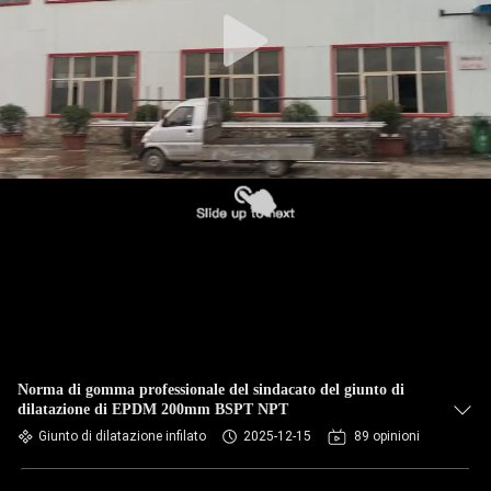
DELLA
FABBRICA
CONTROLLO
DI
QUALITÀ
CONTATTICI
NOTIZIE
RICHIEDA
Norma di gomma professionale del sindacato del giunto di
dilatazione di EPDM 200mm BSPT NPT
UNA
Giunto di dilatazione infilato
2025-12-15
89 opinioni
CITAZIONE