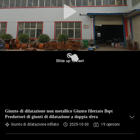
DELLA
FABBRICA
CONTROLLO
DI
QUALITÀ
CONTATTICI
NOTIZIE
RICHIEDA
Giunto di dilatazione non metallico Giunto filettato Bspt
Produttori di giunti di dilatazione a doppia sfera
UNA
Giunto di dilatazione infilato
2025-10-30
19 opinioni
CITAZIONE