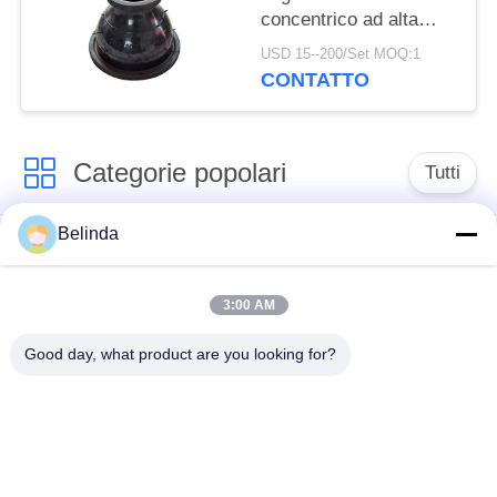
concentrico ad alta
temperatura di
USD 15--200/Set MOQ:1
resistenza
CONTATTO
Categorie popolari
Tutti
Belinda
Giunto di dilatazione
Giunto di dilatazione
di gomma della
infilato
singola sfera
3:00 AM
Good day, what product are you looking for?
Giunto di dilatazione
giunto di dilatazione
di gomma della
di gomma del epdm
doppia sfera
Valvola di ritenuta
Tubo flessibile