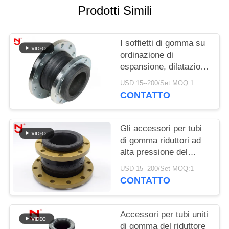
Prodotti Simili
MAPPA
DEL
I soffietti di gomma su
SITO
ordinazione di
espansione, dilatazione
flessibile giunto il
POLITICA
USD 15--200/Set MOQ:1
singolo medium della
CONTATTO
SULLA
sfera resistente
PRIVACY
Gli accessori per tubi
di gomma riduttori ad
alta pressione del
giunto di dilatazione
USD 15--200/Set MOQ:1
bordano Ring For
CONTATTO
Compressed Air
Accessori per tubi uniti
di gomma del riduttore