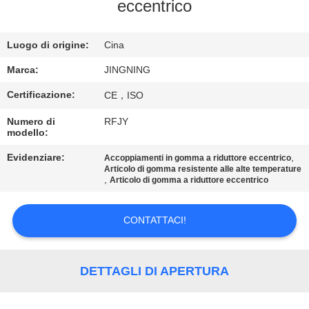
DELLA
eccentrico
FABBRICA
Luogo di origine:
Cina
CONTROLLO
Marca:
JINGNING
DI
Certificazione:
CE，ISO
QUALITÀ
Numero di
RFJY
modello:
CONTATTICI
Evidenziare:
,
Accoppiamenti in gomma a riduttore eccentrico
Articolo di gomma resistente alle alte temperature
,
Articolo di gomma a riduttore eccentrico
NOTIZIE
CONTATTACI!
RICHIEDA
UNA
DETTAGLI DI APERTURA
CITAZIONE