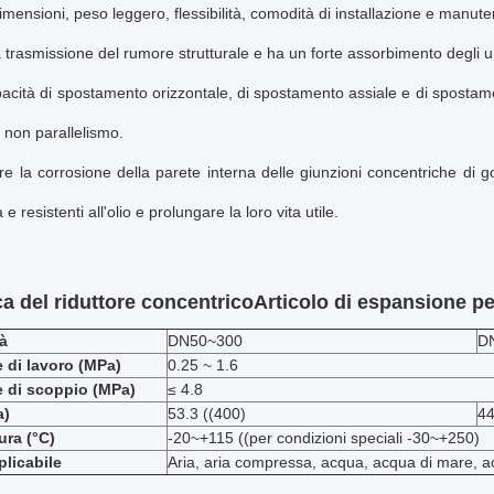
imensioni, peso leggero, flessibilità, comodità di installazione e manut
 trasmissione del rumore strutturale e ha un forte assorbimento degli ur
acità di spostamento orizzontale, di spostamento assiale e di spostamen
i non parallelismo.
re la corrosione della parete interna delle giunzioni concentriche di
e resistenti all'olio e prolungare la loro vita utile.
ca del riduttore concentrico
Articolo di espansione pe
tà
DN50~300
D
 di lavoro (MPa)
0.25 ~ 1.6
e di scoppio (MPa)
≤ 4.8
a)
53.3 ((400)
44
ra (°C)
-20~+115 ((per condizioni speciali -30~+250)
licabile
Aria, aria compressa, acqua, acqua di mare, ac