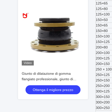
125×65
125×80
125×100
150×50
150×65
150×80
150×100
150×125
200×80
200×100
200×125
Video
200×150
250 × 100
Giunto di dilatazione di gomma
250×125
flangiato professionale, giunto di
250×150
dilatazione della condotta DN50-
250×200
Ottenga il migliore prezzo
DN1200
300×125
300×150
300×200
300×250