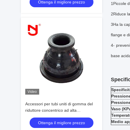
Ottenga il migliore prezzo
Compressed Air
1Piccole d
2Riduce la
3Ha la cap
flange e d
4- preveni
base acida 
Specifi
Specifici
Video
Pressione
Pression
Accessori per tubi uniti di gomma del
Vaso (KP
riduttore concentrico ad alta
Temperatu
temperatura di resistenza
Medio app
Ottenga il migliore prezzo