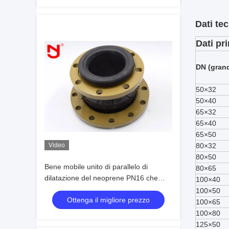
Dati tec
Dati pri
DN (grand
50×32
50×40
65×32
65×40
65×50
Video
80×32
80×50
Bene mobile unito di parallelo di
80×65
dilatazione del neoprene PN16 che
100×40
sigilla vibrazione meccanica bassa
100×50
Ottenga il migliore prezzo
100×65
100×80
125×50