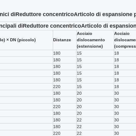
nici di
Reduttore concentrico
Articolo di espansione p
ncipali di
Reduttore concentrico
Articolo di espansion
Acciaio
Acciaio
e) × DN (piccolo)
Distanze
dislocamento
dislocame
(estensione)
(compress
180
15
18
180
15
18
180
15
18
180
15
18
180
15
18
220
15
18
180
20
30
180
20
30
220
20
30
180
20
30
180
22
30
180
22
30
220
22
30