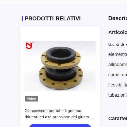
Descri
PRODOTTI RELATIVI
Articol
Giunti di
elemento
allineam
come opz
flessibil
tubazioni
Video
Gli accessori per tubi di gomma
riduttori ad alta pressione del giunto di
Caratte
dilatazione bordano Ring For