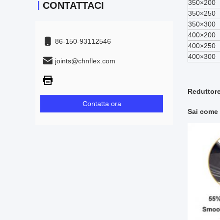
350×200
CONTATTACI
350×250
350×300
400×200
86-150-93112546
400×250
400×300
joints@chnflex.com
Reduttore
Contatta ora
Sai come 