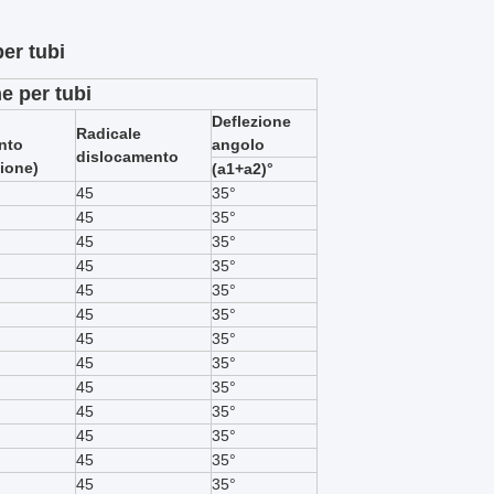
er tubi
e per tubi
Deflezione
Radicale
nto
angolo
dislocamento
ione)
(a1+a2)°
45
35°
45
35°
45
35°
45
35°
45
35°
45
35°
45
35°
45
35°
45
35°
45
35°
45
35°
45
35°
45
35°