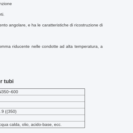
enzione
ti.
to angolare, e ha le caratteristiche di ricostruzione di
 gomma riducente nelle condotte ad alta temperatura, a
r tubi
N350~600
.9 ((350)
qua calda, olio, acido-base, ecc.