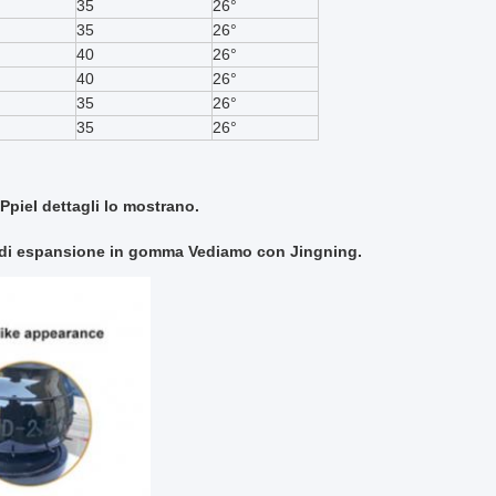
35
26°
35
26°
40
26°
40
26°
35
26°
35
26°
 Ppie
I dettagli lo mostrano.
 di espansione in gomma
Vediamo con Jingning.