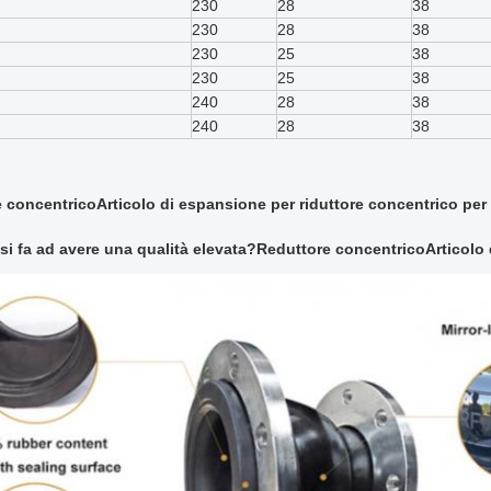
230
28
38
230
28
38
230
25
38
230
25
38
240
28
38
240
28
38
 concentrico
Articolo di espansione per riduttore concentrico per
si fa ad avere una qualità elevata?
Reduttore concentrico
Articolo