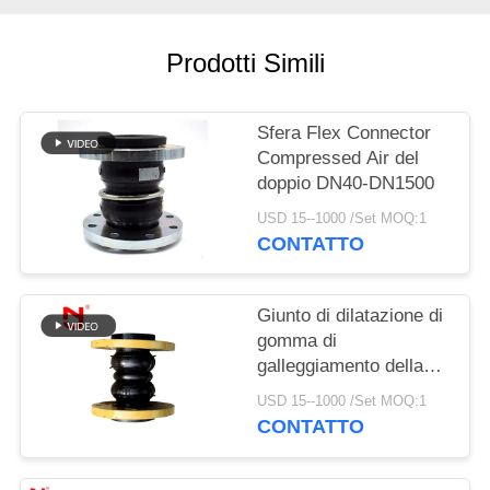
MAPPA
Prodotti Simili
DEL
SITO
Sfera Flex Connector
Compressed Air del
POLITICA
doppio DN40-DN1500
SULLA
USD 15--1000 /Set MOQ:1
CONTATTO
PRIVACY
Giunto di dilatazione di
gomma di
galleggiamento della
doppia sfera della
USD 15--1000 /Set MOQ:1
flangia
CONTATTO