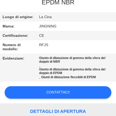
DELLA
EPDM NBR
FABBRICA
Luogo di origine:
La Cina
CONTROLLO
Marca:
JINGNING
DI
Certificazione:
CE
QUALITÀ
Numero di
RFJS
modello:
CONTATTICI
Evidenziare:
Giunto di dilatazione di gomma della sfera del
doppio di NBR
,
Giunto di dilatazione di gomma della sfera del
doppio di EPDM
NOTIZIE
,
Giunti di dilatazione flessibili di EPDM
RICHIEDA
CONTATTACI!
UNA
CITAZIONE
DETTAGLI DI APERTURA