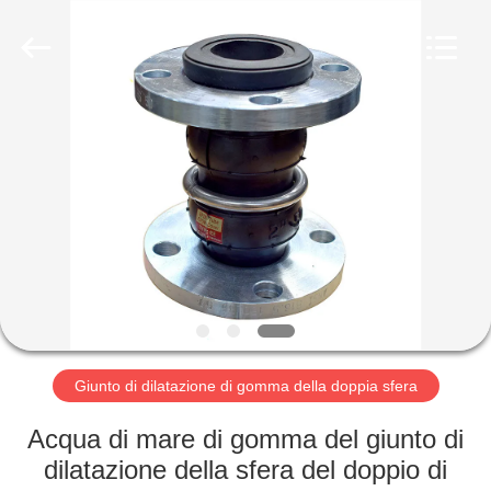
-
2026
Shanghai
Songjiang
Jingning
Shock
Absorber
Co.,Ltd..
CASA
All
Rights
Reserved.
PRODOTTI
MOSTRA
VR
CIRCA
NOI
Giunto di dilatazione di gomma della doppia sfera
Acqua di mare di gomma del giunto di
GIRO
dilatazione della sfera del doppio di