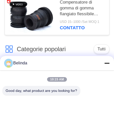
Compensatore di
gomma di gomma
flangiato flessibile
DN20mm-DN3600mm
USD 15--1000 /Set MOQ:1
del giunto di dilatazione
CONTATTO
NBR EPDM
Categorie popolari
Tutti
Belinda
Giunto di dilatazione
Giunto di dilatazione
di gomma della
infilato
singola sfera
10:15 AM
Good day, what product are you looking for?
Giunto di dilatazione
giunto di dilatazione
di gomma della
di gomma del epdm
doppia sfera