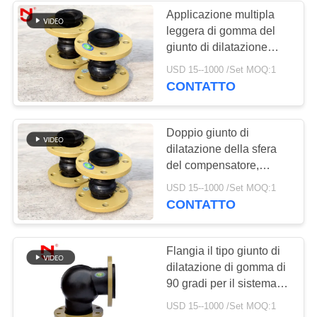
Applicazione multipla
leggera di gomma del
giunto di dilatazione
della sfera del doppio
USD 15--1000 /Set MOQ:1
del ODM dell'OEM
CONTATTO
Doppio giunto di
dilatazione della sfera
del compensatore,
soffietti di espansione
USD 15--1000 /Set MOQ:1
per i tubi
CONTATTO
personalizzabili
Flangia il tipo giunto di
dilatazione di gomma di
90 gradi per il sistema di
impianto idraulico
USD 15--1000 /Set MOQ:1