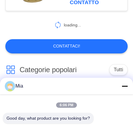
CONTATTO
loading...
CONTATTACI!
Categorie popolari
Tutti
Mia
Giunto di dilatazione
Giunto di dilatazione
di gomma della
infilato
singola sfera
6:06 PM
Good day, what product are you looking for?
Giunto di dilatazione
giunto di dilatazione
di gomma della
di gomma del epdm