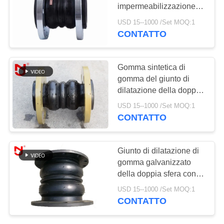
impermeabilizzazione a
MAPPA
più strati del doppio arco
USD 15--1000 /Set MOQ:1
del tubo
DEL
CONTATTO
SITO
Gomma sintetica di
gomma del giunto di
POLITICA
dilatazione della doppia
SULLA
sfera idraulica ridurre
USD 15--1000 /Set MOQ:1
resistenza alla trazione
PRIVACY
CONTATTO
Giunto di dilatazione di
gomma galvanizzato
della doppia sfera con il
rinforzo dello strato
USD 15--1000 /Set MOQ:1
CONTATTO