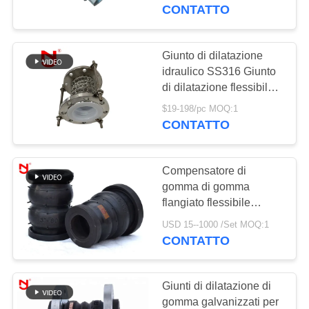
DELLA
CONTATTO
FABBRICA
Giunto di dilatazione
CONTROLLO
idraulico SS316 Giunto
di dilatazione flessibile
DI
rivestito in PTFE ad alta
$19-198/pc MOQ:1
QUALITÀ
resistenza
CONTATTO
CONTATTICI
Compensatore di
gomma di gomma
NOTIZIE
flangiato flessibile
DN20mm-DN3600mm
USD 15--1000 /Set MOQ:1
del giunto di dilatazione
CONTATTO
RICHIEDA
NBR EPDM
UNA
Giunti di dilatazione di
CITAZIONE
gomma galvanizzati per