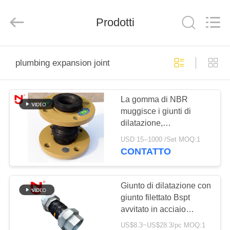
-
2026
Shanghai
Prodotti
Songjiang
Jingning
Shock
Absorber
Co.,Ltd..
CASA
All
Rights
plumbing expansion joint
Reserved.
PRODOTTI
La gomma di NBR
muggisce i giunti di
MOSTRA
dilatazione,
VR
scandagliare la
USD 15--1000 /Set MOQ:1
manutenzione facile di
CONTATTO
giunto di dilatazione
CIRCA
NOI
Giunto di dilatazione con
giunto filettato Bspt
avvitato in acciaio
GIRO
inossidabile
US$8.3~US$28.3/pc MOQ:1