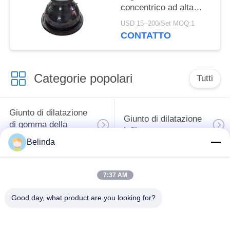
concentrico ad alta
temperatura di
USD 15--200/Set MOQ:1
resistenza
CONTATTO
Categorie popolari
Tutti
Giunto di dilatazione
Giunto di dilatazione
di gomma della
infilato
singola sfera
Belinda
Giunto di dilatazione
giunto di dilatazione
7:37 AM
di gomma della
di gomma del epdm
doppia sfera
Good day, what product are you looking for?
Valvola di ritenuta
Tubo flessibile