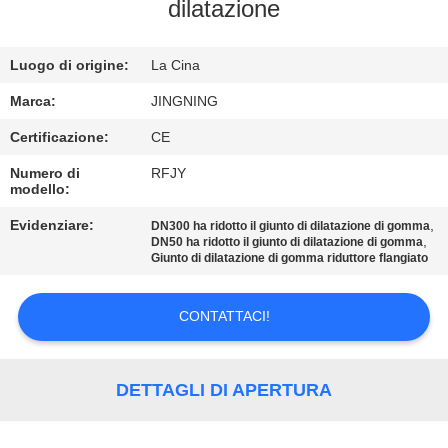
DELLA
dilatazione
FABBRICA
Luogo di origine:
La Cina
CONTROLLO
Marca:
JINGNING
DI
Certificazione:
CE
QUALITÀ
Numero di
RFJY
modello:
CONTATTICI
Evidenziare:
,
DN300 ha ridotto il giunto di dilatazione di gomma
,
DN50 ha ridotto il giunto di dilatazione di gomma
Giunto di dilatazione di gomma riduttore flangiato
NOTIZIE
CONTATTACI!
RICHIEDA
UNA
DETTAGLI DI APERTURA
CITAZIONE