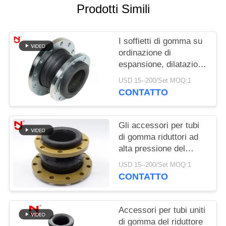
Prodotti Simili
MAPPA
DEL
I soffietti di gomma su
SITO
ordinazione di
espansione, dilatazione
flessibile giunto il
POLITICA
USD 15--200/Set MOQ:1
singolo medium della
CONTATTO
SULLA
sfera resistente
PRIVACY
Gli accessori per tubi
di gomma riduttori ad
alta pressione del
giunto di dilatazione
USD 15--200/Set MOQ:1
bordano Ring For
CONTATTO
Compressed Air
Accessori per tubi uniti
di gomma del riduttore