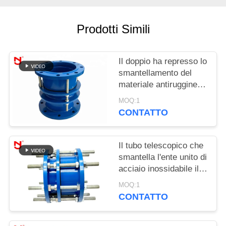
MAPPA
Prodotti Simili
DEL
SITO
Il doppio ha represso lo
smantellamento del
POLITICA
materiale antiruggine
unito del acciaio al
SULLA
MOQ:1
carbonio con i dadi di
CONTATTO
PRIVACY
bullone
Il tubo telescopico che
smantella l'ente unito di
acciaio inossidabile il
rivestimento di
MOQ:1
Dacromet di
CONTATTO
espansione del ghisa