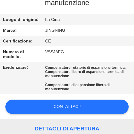
DELLA
manutenzione
FABBRICA
Luogo di origine:
La Cina
CONTROLLO
Marca:
JINGNING
DI
Certificazione:
CE
QUALITÀ
Numero di
VSSJAFG
modello:
CONTATTICI
Evidenziare:
,
Compensatore rotatorio di espansione termica
Compensatore libero di espansione termica di
manutenzione
,
Compensatore di espansione libero di
NOTIZIE
manutenzione
RICHIEDA
CONTATTACI!
UNA
CITAZIONE
DETTAGLI DI APERTURA