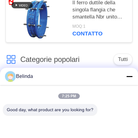
Il ferro duttile della
singola flangia che
smantella Nbr unito
classifica una pittura
MOQ:1
del bitume della
CONTATTO
guarnizione
Categorie popolari
Tutti
Belinda
Giunto di dilatazione
Giunto di dilatazione
di gomma della
infilato
singola sfera
7:25 PM
Good day, what product are you looking for?
Giunto di dilatazione
giunto di dilatazione
di gomma della
di gomma del epdm
doppia sfera