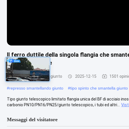
Il ferro duttile della singola flangia che smant
della guarnizione
Tubo che smantella giunto
2025-12-15
1501 opini
#
represso smantellando giunto
#
tipo spinto che smantella giunto
Tipo giunto telescopico limitato flangia unica del BF di acciaio inoss
carbonio PN10/PN16/PN25/giunto telescopico, i tubi ed altri...
Vist
Messaggi del visitatore