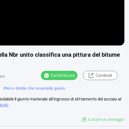
ella Nbr unito classifica una pittura del bitume
Contatta ora
Condividi
oni
#
ferro duttile che smantella giunto
idabile Il giunto materiale all'ingrosso di slittamento del acciaio al
a più
Lasciate un messaggio