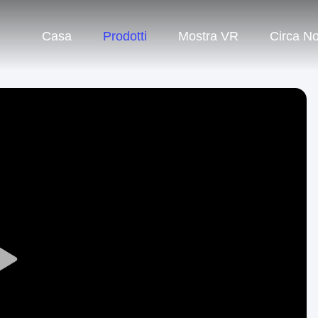
Casa
Prodotti
Mostra VR
Circa No
Play
Video