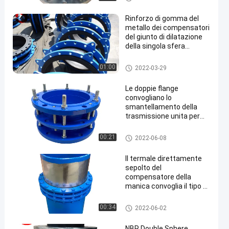
a della doppia sfera
Rinforzo di gomma del
metallo dei compensatori
del giunto di dilatazione
della singola sfera
sintetica
Giunto di dilatazione di gomm
01:00
2022-03-29
a della singola sfera
Le doppie flange
convogliano lo
smantellamento della
trasmissione unita per
idraulica
Tubo che smantella giunto
00:21
2022-06-08
Il termale direttamente
sepolto del
compensatore della
manica convoglia il tipo di
riempimento non ha
spinto l'espansione
Tubo che smantella giunto
00:34
2022-06-02
NBR Double Sphere