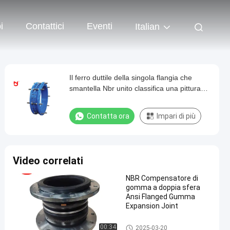
i
Contattici
Eventi
Italian
Il ferro duttile della singola flangia che
smantella Nbr unito classifica una pittura
del bitume della guarnizione
Contatta ora
Impari di più
Video correlati
NBR Compensatore di
gomma a doppia sfera
Ansi Flanged Gumma
Expansion Joint
Giunto di dilatazione di gomm
00:34
2025-03-20