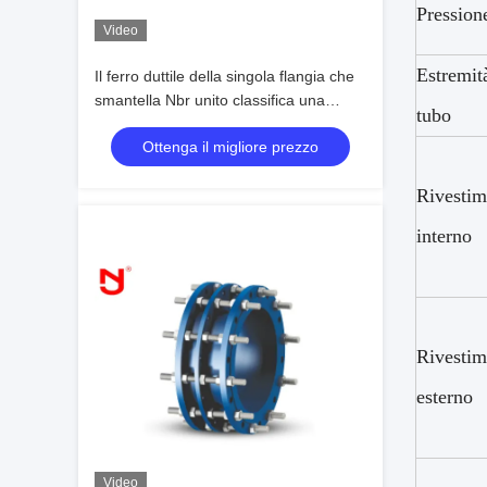
Pression
Video
Estremit
Il ferro duttile della singola flangia che
smantella Nbr unito classifica una
tubo
pittura del bitume della guarnizione
Ottenga il migliore prezzo
Rivestim
interno
Rivestim
esterno
Video