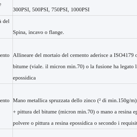
e
300PSI, 500PSI, 750PSI, 1000PSI
à del
Spina, incavo o flange.
ento
Allineare del mortaio del cemento aderisce a ISO4179 o 
bitume (viale. il micron min.70) o la fusione ha legato 
epossidica
ento
Mano metallica spruzzata dello zinco (² di min.150g/
+ pittura del bitume (micron min.70) o mano a resina ep
polvere o pittura a resina epossidica o secondo i requisit