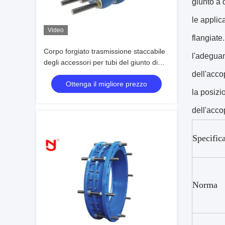
giunto a 
le applic
Video
flangiate.
Corpo forgiato trasmissione staccabile
l'adeguam
degli accessori per tubi del giunto di
dilatazione del ghisa
dell'acco
Ottenga il migliore prezzo
la posizi
dell'acco
Specific
Norma