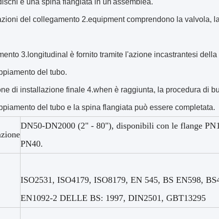
dischi e una spina flangiata in un'assemblea.
azioni del collegamento 2.equipment comprendono la valvola, la p
ento 3.longitudinal è fornito tramite l'azione incastrantesi della 
ppiamento del tubo.
one di installazione finale 4.when è raggiunta, la procedura di bu
ppiamento del tubo e la spina flangiata può essere completata.
DN50-DN2000 (2" - 80"), disponibili con le flange P
azione
PN40.
ISO2531, ISO4179, ISO8179, EN 545, BS EN598, BS4
EN1092-2 DELLE BS: 1997, DIN2501, GBT13295