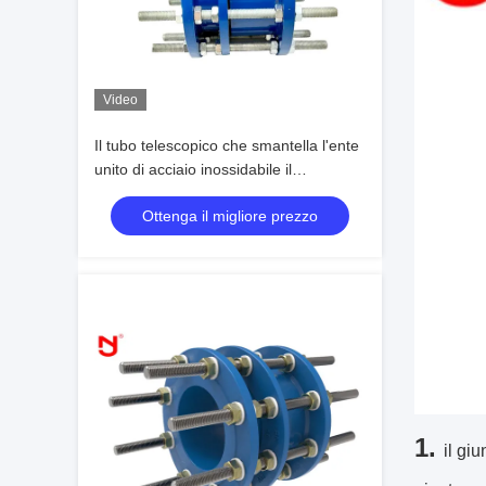
Video
Il tubo telescopico che smantella l'ente
unito di acciaio inossidabile il
rivestimento di Dacromet di espansione
Ottenga il migliore prezzo
del ghisa
1.
il gi