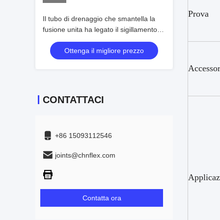
Prova
Il tubo di drenaggio che smantella la
fusione unita ha legato il sigillamento
ricoprente a resina epossidica di Epdm
Ottenga il migliore prezzo
Accessor
CONTATTACI
+86 15093112546
joints@chnflex.com
Applicaz
Contatta ora