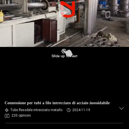
DELLA
FABBRICA
CONTROLLO
DI
QUALITÀ
CONTATTICI
NOTIZIE
RICHIEDA
Connessione per tubi a filo intrecciato di acciaio inossidabile
Tubo flessibile intrecciato metallo
2024-11-19
UNA
220 opinioni
CITAZIONE