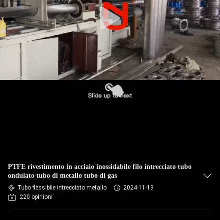
DELLA
FABBRICA
CONTROLLO
DI
QUALITÀ
CONTATTICI
NOTIZIE
PTFE rivestimento in acciaio inossidabile filo intrecciato tubo
RICHIEDA
ondulato tubo di metallo tubo di gas
Tubo flessibile intrecciato metallo
2024-11-19
UNA
220 opinioni
CITAZIONE