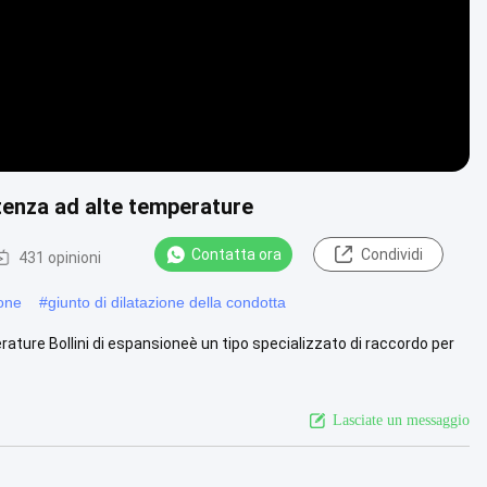
tenza ad alte temperature
Contatta ora
Condividi
431 opinioni
ione
#
giunto di dilatazione della condotta
ature Bollini di espansioneè un tipo specializzato di raccordo per
Lasciate un messaggio