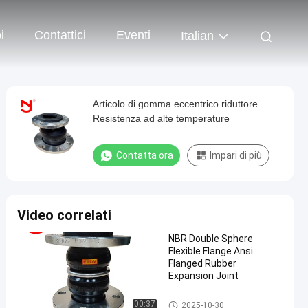
i
Contattici
Eventi
Italian
Articolo di gomma eccentrico riduttore
Resistenza ad alte temperature
Contatta ora
Impari di più
Video correlati
NBR Double Sphere
Flexible Flange Ansi
Flanged Rubber
Expansion Joint
Giunto di dilatazione di gomm
00:37
2025-10-30