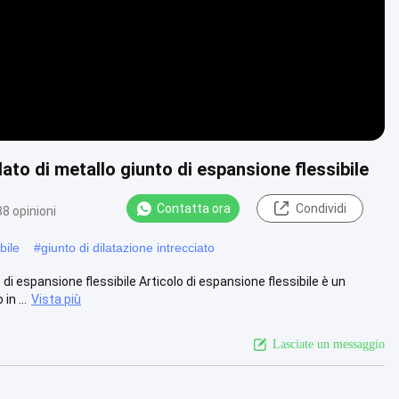
lato di metallo giunto di espansione flessibile
Contatta ora
Condividi
8 opinioni
bile
#
giunto di dilatazione intrecciato
 di espansione flessibile Articolo di espansione flessibile è un
n ...
Vista più
Lasciate un messaggio