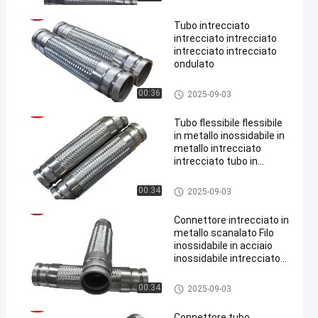
Tubo intrecciato
intrecciato intrecciato
intrecciato intrecciato
ondulato
Tubo flessibile intrecciato met
00:36
2025-09-03
allo
Tubo flessibile flessibile
in metallo inossidabile in
metallo intrecciato
intrecciato tubo in
metallo
Tubo flessibile intrecciato met
00:34
2025-09-03
allo
Connettore intrecciato in
metallo scanalato Filo
inossidabile in acciaio
inossidabile intrecciato
ondulato
Tubo flessibile intrecciato met
00:34
2025-09-03
allo
Connettore tubo