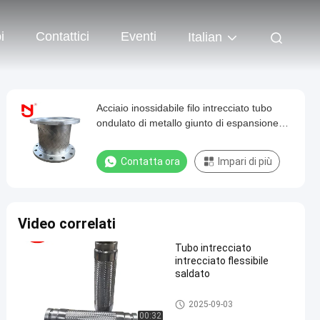
i
Contattici
Eventi
Italian
Acciaio inossidabile filo intrecciato tubo
ondulato di metallo giunto di espansione
flessibile
Contatta ora
Impari di più
Video correlati
Tubo intrecciato
intrecciato flessibile
saldato
Tubo flessibile intrecciato met
2025-09-03
allo
00:32