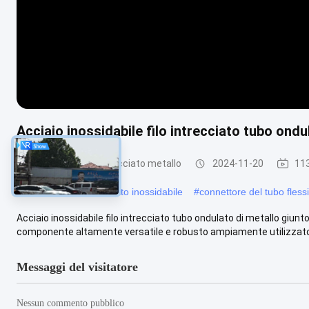
Acciaio inossidabile filo intrecciato tubo ondu
Tubo flessibile intrecciato metallo
2024-11-20
113
#
tubo flessibile intrecciato inossidabile
#
connettore del tubo flessi
Acciaio inossidabile filo intrecciato tubo ondulato di metallo giunto
componente altamente versatile e robusto ampiamente utilizzato i
Messaggi del visitatore
Nessun commento pubblico