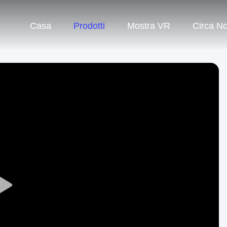
Casa
Prodotti
Mostra VR
Circa No
Play
Video