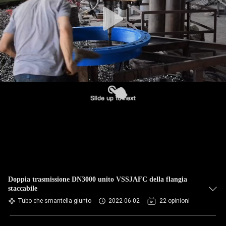
DELLA
FABBRICA
CONTROLLO
DI
QUALITÀ
CONTATTICI
NOTIZIE
RICHIEDA
Doppia trasmissione DN3000 unito VSSJAFC della flangia
staccabile
UNA
Tubo che smantella giunto
2022-06-02
22 opinioni
CITAZIONE