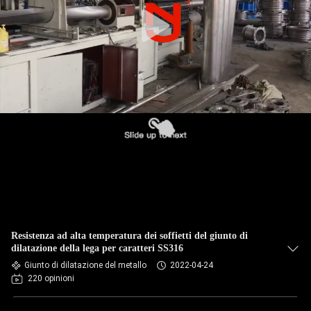
DELLA
FABBRICA
CONTROLLO
DI
QUALITÀ
CONTATTICI
NOTIZIE
Resistenza ad alta temperatura dei soffietti del giunto di
RICHIEDA
dilatazione della lega per caratteri SS316
Giunto di dilatazione del metallo
2022-04-24
UNA
220 opinioni
CITAZIONE