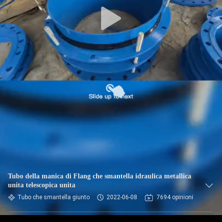
DELLA
FABBRICA
CONTROLLO
DI
QUALITÀ
CONTATTICI
NOTIZIE
RICHIEDA
Tubo della manica di Flang che smantella idraulica metallica
unita telescopica unita
UNA
Tubo che smantella giunto
2022-06-08
7694 opinioni
CITAZIONE