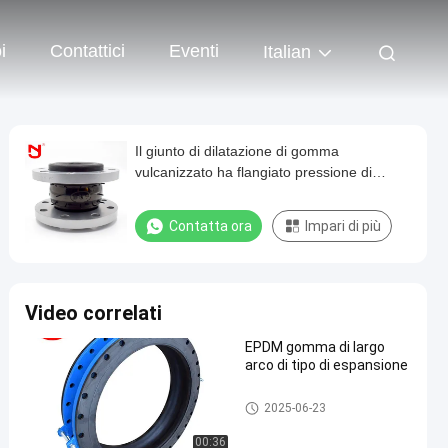
i
Contattici
Eventi
Italian
Il giunto di dilatazione di gomma
vulcanizzato ha flangiato pressione di
scoppio del giunto di dilatazione 8.0Mpa
Contatta ora
Impari di più
Video correlati
EPDM gomma di largo
arco di tipo di espansione
giunto di dilatazione di gomm
2025-06-23
a del epdm
00:36