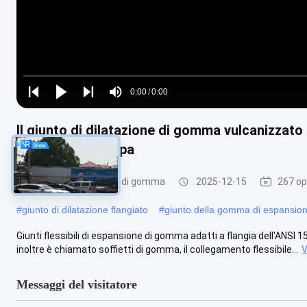
Loaded
:
0%
0:00
/
0:00
Play
Play
Play
Mute
Current
Duration
next
next
Il giunto di dilatazione di gomma vulcanizzato 
Time
dilatazione 8.0Mpa
Giunto di dilatazione di gomma
2025-12-15
267 op
#
giunto di dilatazione flangiato
#
giunto della gomma di espansio
Giunti flessibili di espansione di gomma adatti a flangia dell'ANSI 1
inoltre è chiamato soffietti di gomma, il collegamento flessibile...
V
Messaggi del visitatore