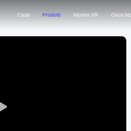
Casa
Prodotti
Mostra VR
Circa No
Play
Video