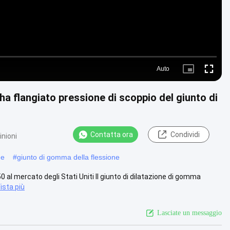
Auto
Picture-
Fullscre
in-
Picture
ha flangiato pressione di scoppio del giunto di
Contatta ora
Condividi
inioni
ne
#
giunto di gomma della flessione
50 al mercato degli Stati Uniti Il giunto di dilatazione di gomma
ista più
Lasciate un messaggio