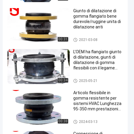
Giunto di dilatazione di
gomma flangiato bene
durevole/ruggine unita di
dilatazione anti
Giunto di dilatazione di gomm
00:31
2021-03-08
en
a della singola sfera
L'OEM ha flangiato giunto
di dilatazione, giunti di
dilatazione di gomma
flessibili con il legame
Rod Control Unit
Giunto di dilatazione di gomm
00:34
2025-05-21
a della singola sfera
Articolo flessibile in
gomma resistente per
sistemi HVAC Lunghezza
95-350 mm prestazioni
ottimali
Giunto di dilatazione di gomm
00:38
2024-03-13
a
Connessione di