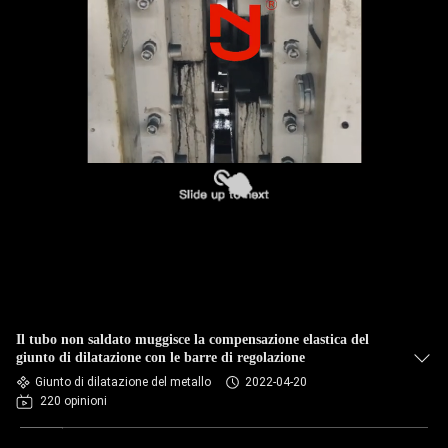
DELLA
FABBRICA
CONTROLLO
DI
QUALITÀ
CONTATTICI
NOTIZIE
Il tubo non saldato muggisce la compensazione elastica del
RICHIEDA
giunto di dilatazione con le barre di regolazione
Giunto di dilatazione del metallo
2022-04-20
UNA
220 opinioni
CITAZIONE