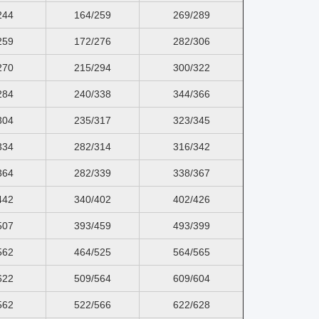
244
164/259
269/289
259
172/276
282/306
270
215/294
300/322
284
240/338
344/366
304
235/317
323/345
334
282/314
316/342
364
282/339
338/367
442
340/402
402/426
507
393/459
493/399
562
464/525
564/565
622
509/564
609/604
562
522/566
622/628