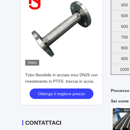
450
500
600
700
800
900
Video
1000
Tubo flessibile in acciaio inox DN25 con
rivestimento in PTFE, treccia in acciaio,
tubo metallico corrugato per
Processo 
Ottenga il migliore prezzo
applicazioni industriali
Sai come 
CONTATTACI