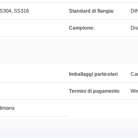
 SS304, SS316
Standard di flangia:
DI
Campione:
Dis
Imballaggi particolari
Car
Termini di pagamento
Wes
ttimana