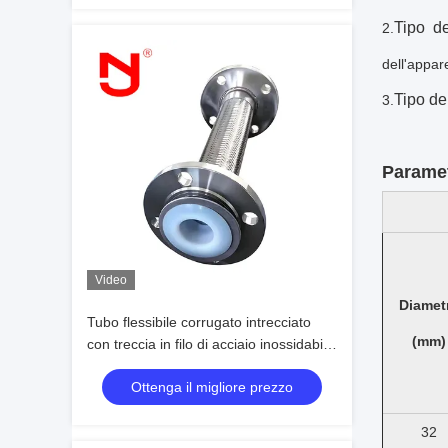
Tipo de
2.
dell'appar
Tipo de
3.
Paramet
Video
Diamet
Tubo flessibile corrugato intrecciato
(mm)
con treccia in filo di acciaio inossidabile
e rivestimento in PTFE
Ottenga il migliore prezzo
32