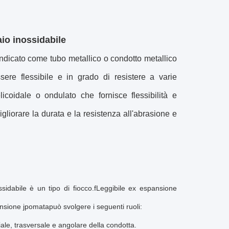
iaio inossidabile
icato come tubo metallico o condotto metallico
sere flessibile e in grado di resistere a varie
icoidale o ondulato che fornisce flessibilità e
gliorare la durata e la resistenza all'abrasione e
ssidabile è un tipo di fiocco.
f
Leggibile e
x espansione
nsione j
pomata
può svolgere i seguenti ruoli:
le, trasversale e angolare della condotta.