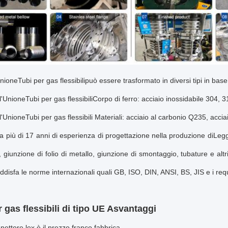
Unione
Tubi per gas flessibili
può essere trasformato in diversi tipi in bas
l'Unione
Tubi per gas flessibili
Corpo di ferro: acciaio inossidabile 304, 3
l'Unione
Tubi per gas flessibili
Materiali: acciaio al carbonio Q235, accia
a più di 17 anni di esperienza di progettazione nella produzione di
Legg
giunzione di folio di metallo, giunzione di smontaggio, tubature e altri 
ddisfa le norme internazionali quali GB, ISO, DIN, ANSI, BS, JIS e i requisi
 gas flessibili di tipo UE A
svantaggi
nettore lex
è il prezzo franco fabbrica