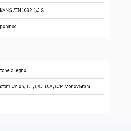
N/ANSI/EN1092-1/JIS
ponibile
tone o legno
tern Union, T/T, L/C, D/A, D/P, MoneyGram