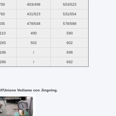
700
403/498
503/523
760
431/523
531/554
835
478/548
578/588
110
490
590
265
502
602
186
/
698
286
/
692
ell'Unione
Vediamo con Jingning.