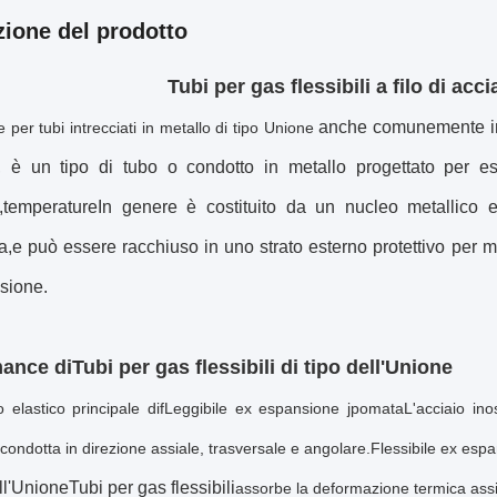
zione del prodotto
Tubi per gas flessibili a filo di acc
anche comunemente ind
 per tubi intrecciati in metallo di tipo Unione
le, è un tipo di tubo o condotto in metallo progettato per es
i,temperatureIn genere è costituito da un nucleo metallico el
a,e può essere racchiuso in uno strato esterno protettivo per mi
osione.
ance di
Tubi per gas flessibili di tipo dell'Unione
 elastico principale di
f
Leggibile e
x espansione j
pomata
L'acciaio ino
 condotta in direzione assiale, trasversale e angolare.
Flessibile e
x espa
ll'Unione
Tubi per gas flessibili
assorbe la deformazione termica assia