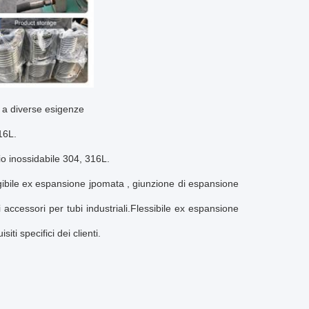
e a diverse esigenze
16L.
io inossidabile 304, 316L.
ibile e
x espansione j
pomata
, giunzione di espansione
accessori per tubi industriali.
Flessibile e
x espansione
ti specifici dei clienti.