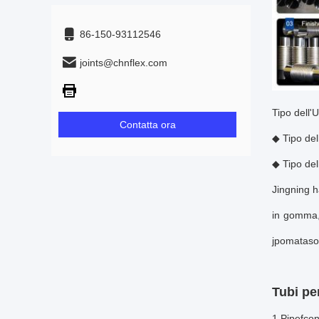
86-150-93112546
joints@chnflex.com
Tipo dell'
Contatta ora
◆ Tipo del
◆ Tipo del
Jingning h
in gomma, 
j
pomata
so
Tubi per
1.
Pipe
f
con