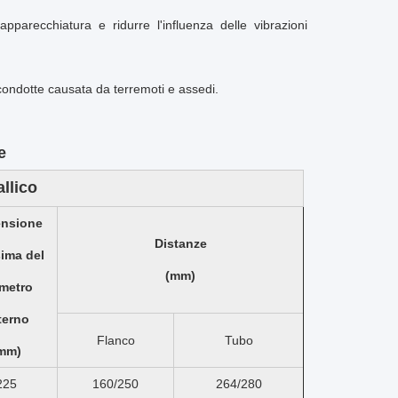
apparecchiatura e ridurre l'influenza delle vibrazioni
condotte causata da terremoti e assedi.
e
llico
nsione
Distanze
ima del
(mm)
metro
terno
Flanco
Tubo
mm)
225
160/250
264/280