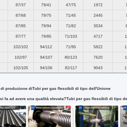
87/37
79/41
47/75
1972
87/68
79/75
71/45
2445
87/85
79/94
71/82
3534
87/77
79/85
71/103
4717
1
102/102
94/112
71/95
5822
1
102/97
94/107
80/123
7620
1
102/105
94/106
82/117
9043
1
di produzione di
Tubi per gas flessibili di tipo dell'Unione
si fa ad avere una qualità elevata?
Tubi per gas flessibili di tipo d