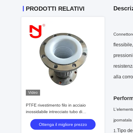
Descri
PRODOTTI RELATIVI
Connettore
flessibi
pression
resistenz
alla corr
Video
Perform
PTFE rivestimento filo in acciaio
L'elemento
inossidabile intrecciato tubo di
connessione flessibile ondulato
j
pomata
la
Ottenga il migliore prezzo
Tipo de
1.