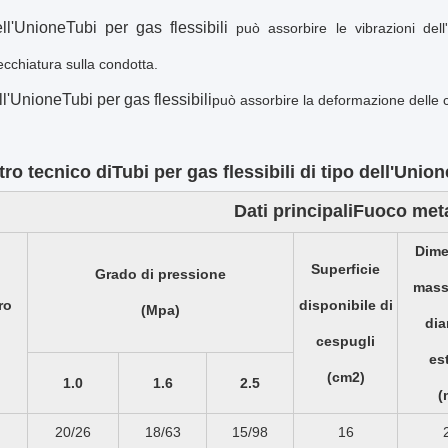
ll'Unione
Tubi per gas flessibili
può assorbire le vibrazioni dell'
ecchiatura sulla condotta.
ll'Unione
Tubi per gas flessibili
può assorbire la deformazione delle 
ro tecnico di
Tubi per gas flessibili di tipo dell'Union
Dati principali
Fuoco meta
Dime
Superficie
Grado di pressione
mass
ro
disponibile di
(Mpa)
dia
cespugli
es
(cm2)
1.0
1.6
2.5
(
20/26
18/63
15/98
16