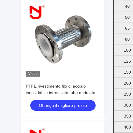
40
50
65
80
100
125
150
Video
200
PTFE rivestimento filo di acciaio
inossidabile intrecciato tubo ondulato di
250
metallo intrecciato
300
Ottenga il migliore prezzo
350
400