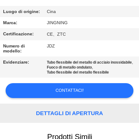
DELLA
FABBRICA
Luogo di origine:
Cina
Marca:
JINGNING
CONTROLLO
Certificazione:
CE、ZTC
DI
Numero di
JDZ
QUALITÀ
modello:
Evidenziare:
,
Tubo flessibile del metallo di acciaio inossidabile
,
Fuoco di metallo ondulato
CONTATTICI
Tubo flessibile del metallo flessibile
NOTIZIE
CONTATTACI!
RICHIEDA
DETTAGLI DI APERTURA
UNA
CITAZIONE
Prodotti Simili