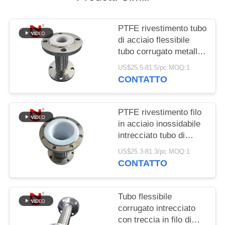
MAPPA
PTFE rivestimento tubo
DEL
di acciaio flessibile
SITO
tubo corrugato metallo
flessibile gas
US$25.5-81.5/pc MOQ:1
CONTATTO
POLITICA
SULLA
PTFE rivestimento filo
PRIVACY
in acciaio inossidabile
intrecciato tubo di
connessione flessibile
US$25.3-81.3/pc MOQ:1
ondulato
CONTATTO
Tubo flessibile
corrugato intrecciato
con treccia in filo di