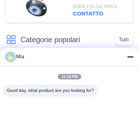
acciaio inossidabile e
US$25.2-81.2/pc MOQ:1
rivestimento in PTFE
CONTATTO
Categorie popolari
Tutti
Mia
Giunto di dilatazione
Giunto di dilatazione
di gomma della
infilato
singola sfera
11:18 PM
Good day, what product are you looking for?
Giunto di dilatazione
giunto di dilatazione
di gomma della
di gomma del epdm
doppia sfera
Valvola di ritenuta
Tubo flessibile
dell'ornitorinco
intrecciato metallo