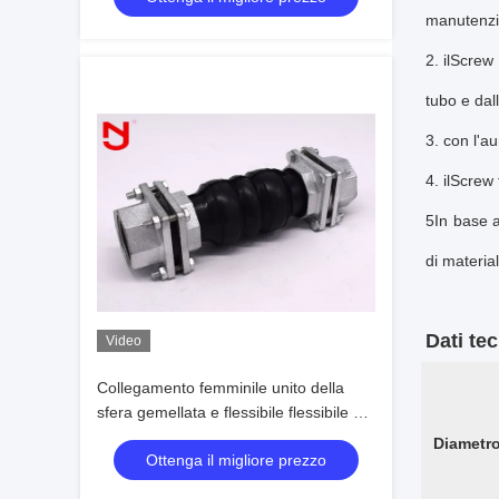
manutenzi
2. il
Screw 
tubo e dal
3. con l'a
4. il
Screw 
5In base a
di material
Dati tec
Video
Collegamento femminile unito della
sfera gemellata e flessibile flessibile di
gomma del giunto di dilatazione di
Diametro
Ottenga il migliore prezzo
muggito