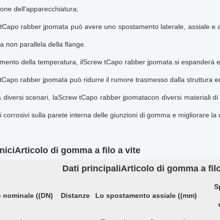
one dell'apparecchiatura;
t
Capo r
abber j
pomata
può avere uno spostamento laterale, assiale e a
la non parallela della flange.
umento della temperatura, il
Screw t
Capo r
abber j
pomata
si espanderà e
t
Capo r
abber j
pomata
può ridurre il rumore trasmesso dalla struttura 
 diversi scenari, la
Screw t
Capo r
abber j
pomata
con diversi materiali 
i corrosivi sulla parete interna delle giunzioni di gomma e migliorare la 
nici
Articolo di gomma a filo a vite
Dati principali
Articolo di gomma a filo
S
 nominale ((DN)
Distanze
Lo spostamento assiale ((mm)