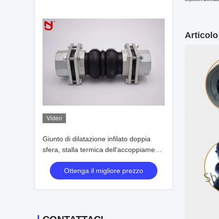
Articolo
Video
Giunto di dilatazione infilato doppia
sfera, stalla termica dell'accoppiamento
di giunto di dilatazione
Ottenga il migliore prezzo