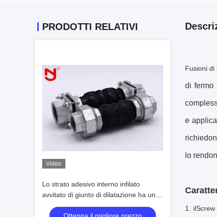
Descri
PRODOTTI RELATIVI
Fusioni di
di fermo 
complesse
e applica
richiedon
lo rendon
Video
Lo strato adesivo interno infilato
Caratte
avvitato di giunto di dilatazione ha unito
il materiale senza cuciture di NBR
1. il
Screw 
Ottenga il migliore prezzo