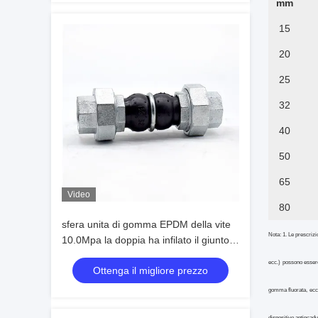
mm
15
20
25
32
40
50
65
Video
80
sfera unita di gomma EPDM della vite
Nota: 1. Le prescrizio
10.0Mpa la doppia ha infilato il giunto
di dilatazione
ecc.) possono essere
Ottenga il migliore prezzo
gomma fluorata, ecc
dispositivo antincadu