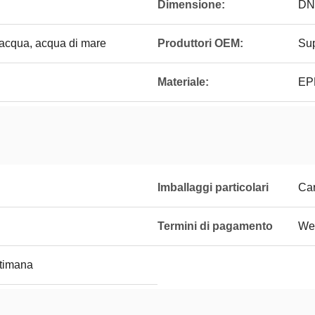
Dimensione:
DN
 acqua, acqua di mare
Produttori OEM:
Sup
Materiale:
EP
Imballaggi particolari
Car
Termini di pagamento
Wes
ttimana