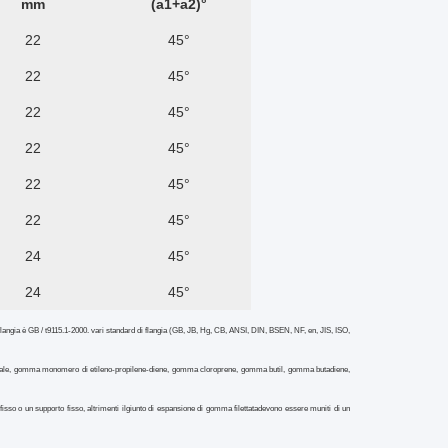
mm
(a1+a2)°
22
45°
22
45°
22
45°
22
45°
22
45°
22
45°
24
45°
24
45°
i flangia è GB / t9115.1-2000. vari standard di flangia (GB, JB, Hg, CB, ANSI, DIN, BSEN, NF, en, JIS, ISO,
ale, gomma monomero di etileno-propilene-diene, gomma cloroprene, gomma butil, gomma butadiene,
sso o un supporto fisso, altrimenti il
giunto di espansione di gomma filettata
devono essere muniti di un