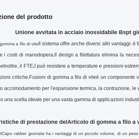
zione del prodotto
Unione avvitata in acciaio inossidabile Bspt g
Il sistema offre anche diversi altri vantaggi: è
 gomma a filo di vite
e i costi di manodopera.Il design a filettatura elimina la neces
Inoltre, il FTEJ può resistere a temperature e pressioni estreme,
zioni critiche.
Fusioni di gomma a filo di vite
è un componente ver
o accomodamento per l'espansione termica, la contrazione, le vib
o una scelta ideale per una vasta gamma di applicazioni industr
ristiche di prestazione del
Articolo di gomma a filo a 
t
Capo r
abber j
pomata
ha i vantaggi di un piccolo volume, di un peso