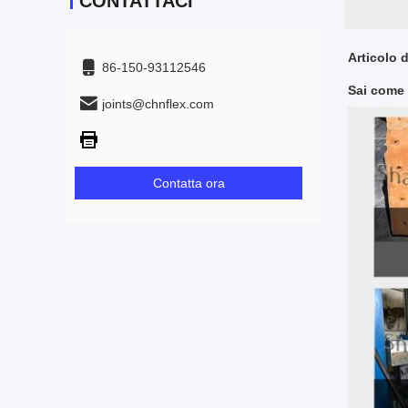
CONTATTACI
Articolo d
86-150-93112546
Sai come 
joints@chnflex.com
Contatta ora