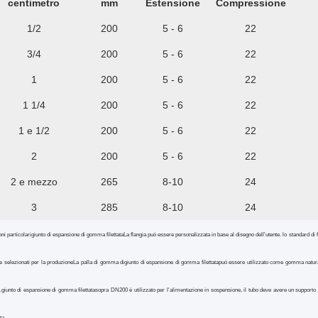
centimetro
mm
Estensione
Compressione
1/2
200
5 - 6
22
3/4
200
5 - 6
22
1
200
5 - 6
22
1 1/4
200
5 - 6
22
1 e 1/2
200
5 - 6
22
2
200
5 - 6
22
2 e mezzo
265
8-10
24
3
285
8-10
24
ni particolari
giunto di espansione di gomma filettata
La flangia può essere personalizzata in base al disegno dell'utente. lo standard d
 selezionati per la produzioneLa palla di gomma di
giunto di espansione di gomma filettata
può essere utilizzato come gomma natur
.
giunto di espansione di gomma filettata
sopra DN200 è utilizzato per l'alimentazione in sospensione, il tubo deve avere un supporto fi
ta.