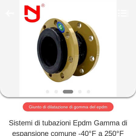
2019
-
2026
Shanghai
Songjiang
Jingning
CASA
Shock
Absorber
Co.,Ltd..
All
Rights
PRODOTTI
Reserved.
MOSTRA
VR
Giunto di dilatazione di gomma del epdm
CIRCA
Sistemi di tubazioni Epdm Gamma di
NOI
espansione comune -40°F a 250°F