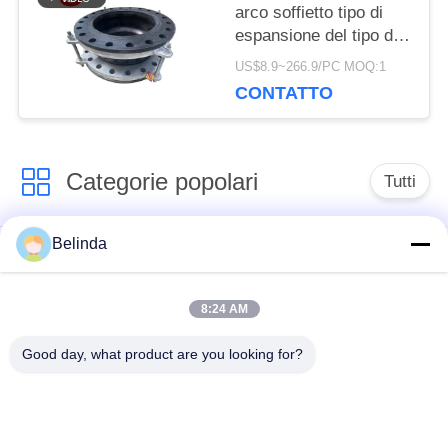
PRIVACY
arco soffietto tipo di
espansione del tipo di
espansione
US$8.9~266.9/PC MOQ:1
compensatori di
CONTATTO
espansione
Categorie popolari
Tutti
Belinda
Giunto di dilatazione
Giunto di dilatazione
di gomma della
infilato
singola sfera
8:24 AM
Good day, what product are you looking for?
Giunto di dilatazione
giunto di dilatazione
di gomma della
di gomma del epdm
doppia sfera