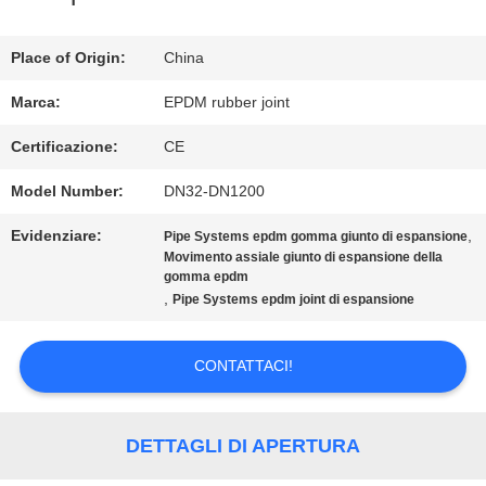
GIRO
Place of Origin:
China
DELLA
Marca:
EPDM rubber joint
FABBRICA
Certificazione:
CE
Model Number:
DN32-DN1200
CONTROLLO
Evidenziare:
,
Pipe Systems epdm gomma giunto di espansione
DI
Movimento assiale giunto di espansione della
gomma epdm
,
QUALITÀ
Pipe Systems epdm joint di espansione
CONTATTACI!
CONTATTICI
DETTAGLI DI APERTURA
NOTIZIE