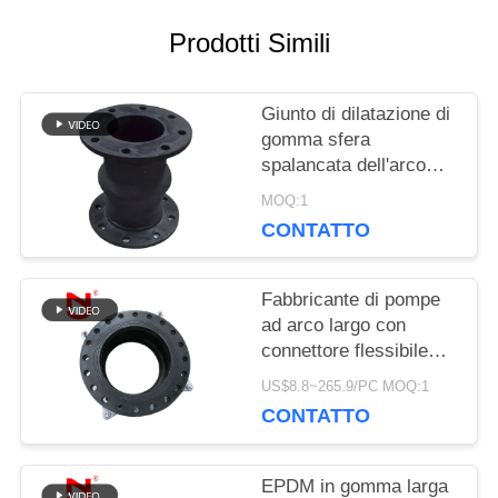
Prodotti Simili
RICHIEDA
UNA
Giunto di dilatazione di
gomma sfera
CITAZIONE
spalancata dell'arco
DN15 della singola
MOQ:1
CONTATTO
MAPPA
DEL
Fabbricante di pompe
ad arco largo con
SITO
connettore flessibile
specializzato
US$8.8~265.9/PC MOQ:1
personalizzato
POLITICA
CONTATTO
SULLA
EPDM in gomma larga