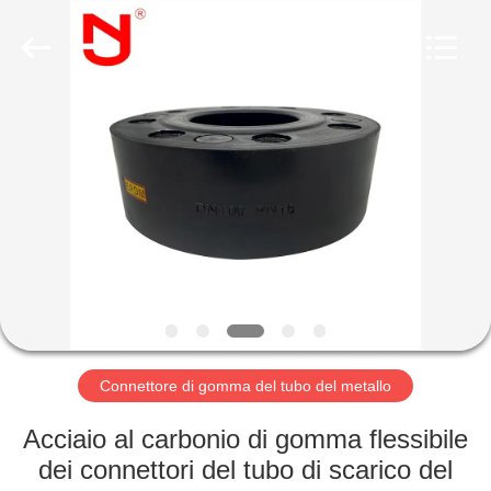
-
2026
Shanghai
Songjiang
Jingning
Shock
Absorber
Co.,Ltd..
CASA
All
Rights
Reserved.
PRODOTTI
MOSTRA
VR
CIRCA
NOI
Connettore di gomma del tubo del metallo
Acciaio al carbonio di gomma flessibile
GIRO
dei connettori del tubo di scarico del