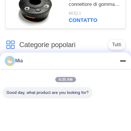
connettore di gomma
nero del tubo per
MOQ:1
tecnica di
CONTATTO
riscaldamento
Categorie popolari
Tutti
Mia
Giunto di dilatazione
Giunto di dilatazione
di gomma della
infilato
singola sfera
6:35 AM
Good day, what product are you looking for?
Giunto di dilatazione
giunto di dilatazione
di gomma della
di gomma del epdm
doppia sfera
Valvola di ritenuta
Tubo flessibile