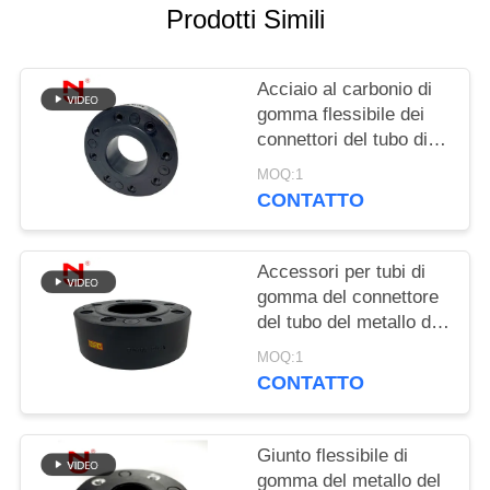
Prodotti Simili
MAPPA
DEL
Acciaio al carbonio di
SITO
gomma flessibile dei
connettori del tubo di
scarico del metallo
POLITICA
MOQ:1
1.6Mpa di RFJH
CONTATTO
SULLA
PRIVACY
Accessori per tubi di
gomma del connettore
del tubo del metallo di
RFJH 100℃ per acqua
MOQ:1
potabile
CONTATTO
Giunto flessibile di
gomma del metallo del