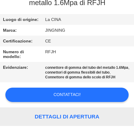
DELLA
metallo 1.6Mpa di RFJH
FABBRICA
Luogo di origine:
La CINA
CONTROLLO
Marca:
JINGNING
DI
Certificazione:
CE
QUALITÀ
Numero di
RFJH
modello:
CONTATTICI
Evidenziare:
,
connettore di gomma del tubo del metallo 1.6Mpa
,
connettori di gomma flessibili del tubo
Connettore di gomma dello scolo di RFJH
NOTIZIE
CONTATTACI!
RICHIEDA
UNA
DETTAGLI DI APERTURA
CITAZIONE