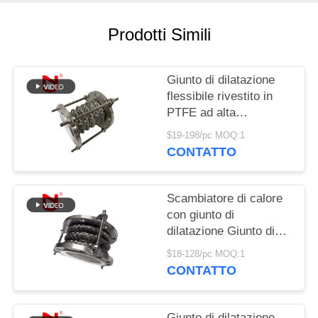
MAPPA
Prodotti Simili
DEL
SITO
Giunto di dilatazione
flessibile rivestito in
PTFE ad alta
POLITICA
resistenza SS316 con
$19-198/pc MOQ:1
SULLA
flangia a soffietto
CONTATTO
PRIVACY
Scambiatore di calore
con giunto di
dilatazione Giunto di
dilatazione flessibile
$18-128/pc MOQ:1
rivestito in PTFE ad
CONTATTO
alta resistenza SS316
Giunto di dilatazione