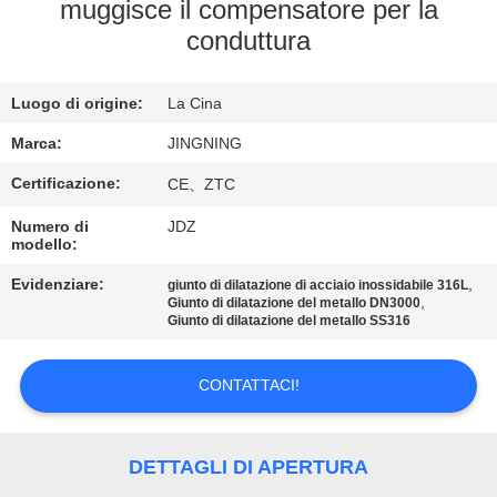
DELLA
muggisce il compensatore per la
conduttura
FABBRICA
Luogo di origine:
La Cina
CONTROLLO
DI
Marca:
JINGNING
QUALITÀ
Certificazione:
CE、ZTC
Numero di
JDZ
modello:
CONTATTICI
Evidenziare:
,
giunto di dilatazione di acciaio inossidabile 316L
,
Giunto di dilatazione del metallo DN3000
NOTIZIE
Giunto di dilatazione del metallo SS316
CONTATTACI!
RICHIEDA
UNA
CITAZIONE
DETTAGLI DI APERTURA