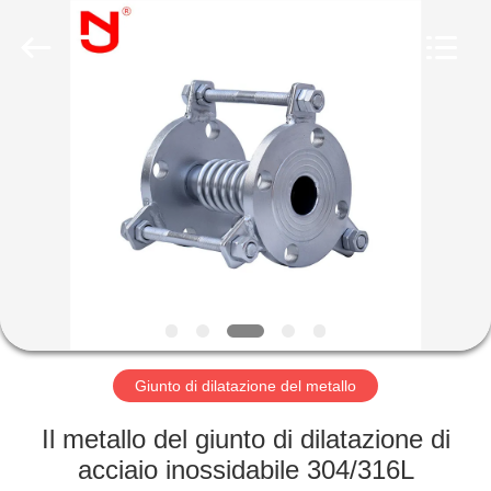
-
2026
Shanghai
Songjiang
Jingning
Shock
Absorber
Co.,Ltd..
CASA
All
Rights
Reserved.
PRODOTTI
MOSTRA
VR
CIRCA
NOI
Giunto di dilatazione del metallo
Il metallo del giunto di dilatazione di
GIRO
acciaio inossidabile 304/316L