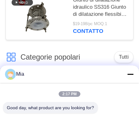
idraulico SS316 Giunto
di dilatazione flessibile
rivestito in PTFE ad
$19-198/pc MOQ:1
alta resistenza
CONTATTO
Categorie popolari
Tutti
Mia
Giunto di dilatazione
Giunto di dilatazione
di gomma della
infilato
singola sfera
2:17 PM
Good day, what product are you looking for?
Giunto di dilatazione
giunto di dilatazione
di gomma della
di gomma del epdm
doppia sfera