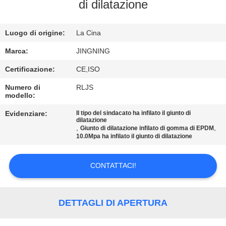
DELLA
di dilatazione
FABBRICA
Luogo di origine:
La Cina
CONTROLLO
Marca:
JINGNING
DI
Certificazione:
CE,ISO
QUALITÀ
Numero di
RLJS
modello:
CONTATTICI
Evidenziare:
Il tipo del sindacato ha infilato il giunto di
dilatazione
,
,
Giunto di dilatazione infilato di gomma di EPDM
10.0Mpa ha infilato il giunto di dilatazione
NOTIZIE
CONTATTACI!
RICHIEDA
UNA
DETTAGLI DI APERTURA
CITAZIONE