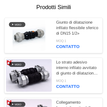
Prodotti Simili
MAPPA
DEL
Giunto di dilatazione
SITO
infilato flessibile sferico
di DN15 1/2»
POLITICA
MOQ:1
CONTATTO
SULLA
PRIVACY
Lo strato adesivo
interno infilato avvitato
di giunto di dilatazione
ha unito il materiale
MOQ:1
senza cuciture di NBR
CONTATTO
Collegamento