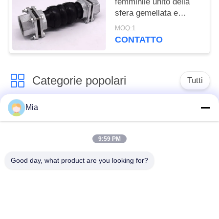
femminile unito della
sfera gemellata e
flessibile flessibile di
MOQ:1
gomma del giunto di
CONTATTO
dilatazione di muggito
Categorie popolari
Tutti
Mia
Giunto di dilatazione
Giunto di dilatazione
di gomma della
infilato
singola sfera
9:59 PM
Good day, what product are you looking for?
Giunto di dilatazione
giunto di dilatazione
di gomma della
di gomma del epdm
doppia sfera
Valvola di ritenuta
Tubo flessibile