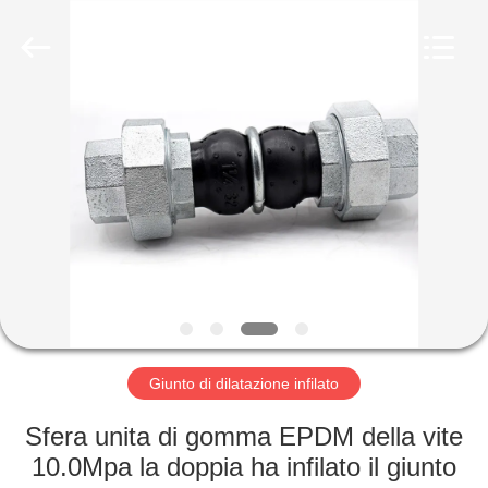
-
2026
Shanghai
Songjiang
Jingning
Shock
Absorber
Co.,Ltd..
CASA
All
Rights
Reserved.
PRODOTTI
MOSTRA
VR
CIRCA
NOI
Giunto di dilatazione infilato
Sfera unita di gomma EPDM della vite
GIRO
10.0Mpa la doppia ha infilato il giunto