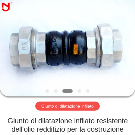
-
2026
Shanghai
Songjiang
Jingning
Shock
Absorber
Co.,Ltd..
CASA
All
Rights
Reserved.
PRODOTTI
MOSTRA
VR
CIRCA
NOI
Giunto di dilatazione infilato
Giunto di dilatazione infilato resistente
GIRO
dell'olio redditizio per la costruzione