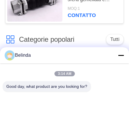
flessibile flessibile di
MOQ:1
gomma del giunto di
CONTATTO
dilatazione di muggito
Categorie popolari
Tutti
Belinda
Giunto di dilatazione
Giunto di dilatazione
di gomma della
infilato
singola sfera
3:14 AM
Good day, what product are you looking for?
Giunto di dilatazione
giunto di dilatazione
di gomma della
di gomma del epdm
doppia sfera
Valvola di ritenuta
Tubo flessibile
dell'ornitorinco
intrecciato metallo