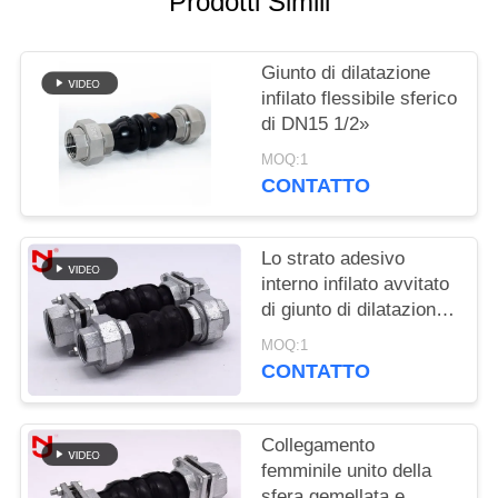
Prodotti Simili
MAPPA
Giunto di dilatazione
DEL
infilato flessibile sferico
SITO
di DN15 1/2»
MOQ:1
POLITICA
CONTATTO
SULLA
PRIVACY
Lo strato adesivo
interno infilato avvitato
di giunto di dilatazione
ha unito il materiale
MOQ:1
senza cuciture di NBR
CONTATTO
Collegamento
femminile unito della
sfera gemellata e