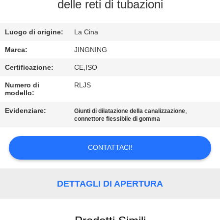
DELLA
delle reti di tubazioni
FABBRICA
Luogo di origine:
La Cina
CONTROLLO
Marca:
JINGNING
DI
Certificazione:
CE,ISO
QUALITÀ
Numero di
RLJS
modello:
CONTATTICI
Evidenziare:
,
Giunti di dilatazione della canalizzazione
connettore flessibile di gomma
NOTIZIE
CONTATTACI!
RICHIEDA
DETTAGLI DI APERTURA
UNA
CITAZIONE