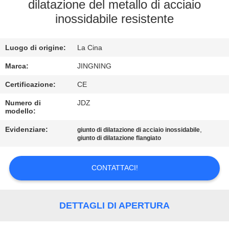
DELLA
dilatazione del metallo di acciaio
inossidabile resistente
FABBRICA
Luogo di origine:
La Cina
CONTROLLO
DI
Marca:
JINGNING
QUALITÀ
Certificazione:
CE
Numero di
JDZ
modello:
CONTATTICI
Evidenziare:
,
giunto di dilatazione di acciaio inossidabile
giunto di dilatazione flangiato
NOTIZIE
CONTATTACI!
RICHIEDA
UNA
DETTAGLI DI APERTURA
CITAZIONE