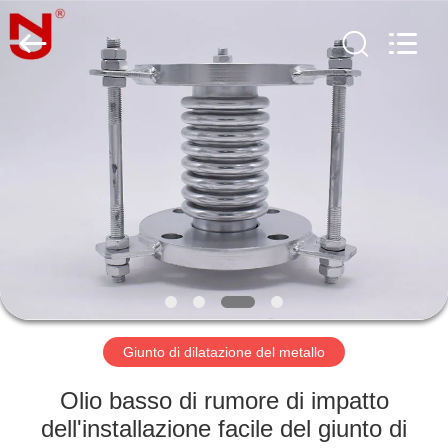
-
2026
Shanghai
Songjiang
Jingning
Shock
Absorber
Co.,Ltd..
CASA
All
Rights
Reserved.
PRODOTTI
MOSTRA
VR
CIRCA
NOI
Giunto di dilatazione del metallo
Olio basso di rumore di impatto
GIRO
dell'installazione facile del giunto di