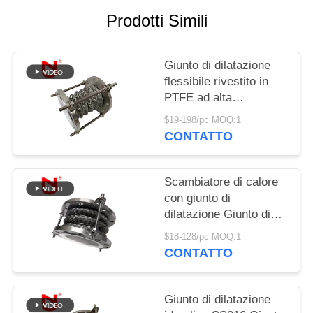
Prodotti Simili
MAPPA
DEL
Giunto di dilatazione
SITO
flessibile rivestito in
PTFE ad alta
POLITICA
resistenza SS316 con
$19-198/pc MOQ:1
flangia a soffietto
CONTATTO
SULLA
PRIVACY
Scambiatore di calore
con giunto di
dilatazione Giunto di
dilatazione flessibile
$18-128/pc MOQ:1
rivestito in PTFE ad
CONTATTO
alta resistenza SS316
Giunto di dilatazione