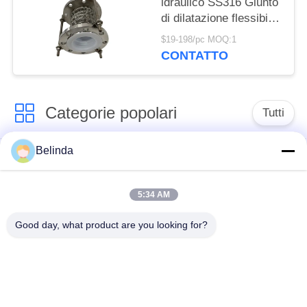
idraulico SS316 Giunto
di dilatazione flessibile
rivestito in PTFE ad
$19-198/pc MOQ:1
alta resistenza
CONTATTO
Categorie popolari
Tutti
Belinda
Giunto di dilatazione
Giunto di dilatazione
di gomma della
infilato
singola sfera
5:34 AM
Good day, what product are you looking for?
Giunto di dilatazione
giunto di dilatazione
di gomma della
di gomma del epdm
doppia sfera
Valvola di ritenuta
Tubo flessibile