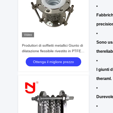
Fabbrichi
precisio
Video
Sono usa
Produttori di soffietti metallici Giunto di
dilatazione flessibile rivestito in PTFE
therelia
ad alta resistenza SS316
Ottenga il migliore prezzo
I giunti
theraml.
Durevole