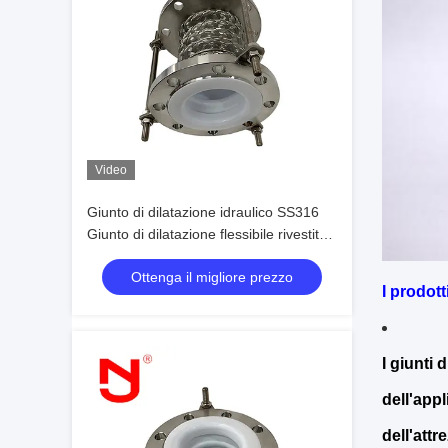
Video
Giunto di dilatazione idraulico SS316
Giunto di dilatazione flessibile rivestito
in PTFE ad alta resistenza
Ottenga il migliore prezzo
I prodott
I giunti
dell'app
dell'attr