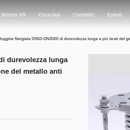
Mostra VR
Circa Noi
Contattici
Eventi
Ruggine flangiata DN50-DN3000 di durevolezza lunga a più strati del giun
di durevolezza lunga
one del metallo anti