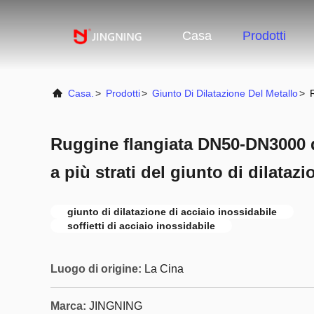
Casa
Prodotti
Casa.
>
Prodotti
>
Giunto Di Dilatazione Del Metallo
>
Ruggine flangiata DN50-DN3000 
a più strati del giunto di dilatazi
giunto di dilatazione di acciaio inossidabile
soffietti di acciaio inossidabile
Luogo di origine:
La Cina
Marca:
JINGNING