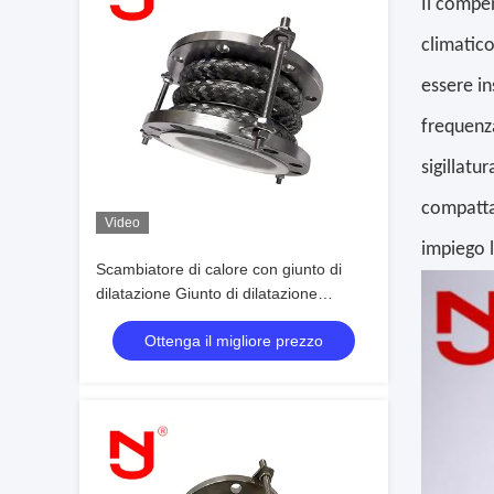
Il compen
climatic
essere in
frequenza
sigillatu
compatta,
Video
impiego 
Scambiatore di calore con giunto di
dilatazione Giunto di dilatazione
flessibile rivestito in PTFE ad alta
Ottenga il migliore prezzo
resistenza SS316