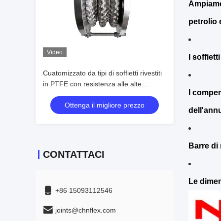
Ampiamen
petrolio 
Video
I soffiet
Cuatomizzato da tipi di soffietti rivestiti
in PTFE con resistenza alle alte
I compens
temperature in fabbrica
Ottenga il migliore prezzo
dell'annu
Barre di
CONTATTACI
Le dimen
+86 15093112546
joints@chnflex.com