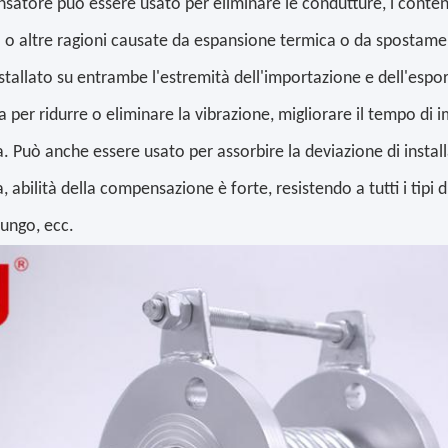
satore può essere usato per eliminare le condutture, i conten
o o altre ragioni causate da espansione termica o da spostame
stallato su entrambe l'estremità dell'importazione e dell'esp
 per ridurre o eliminare la vibrazione, migliorare il tempo di 
ra. Può anche essere usato per assorbire la deviazione di install
 abilità della compensazione è forte, resistendo a tutti i tipi
lungo, ecc.